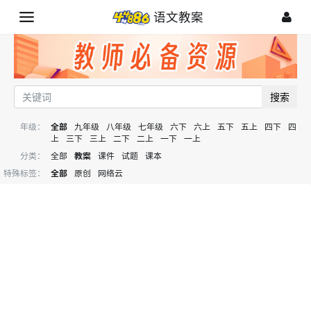
语文教案
搜索
年级：
全部
九年级
八年级
七年级
六下
六上
五下
五上
四下
四
上
三下
三上
二下
二上
一下
一上
分类：
全部
教案
课件
试题
课本
特殊标签：
全部
原创
网络云