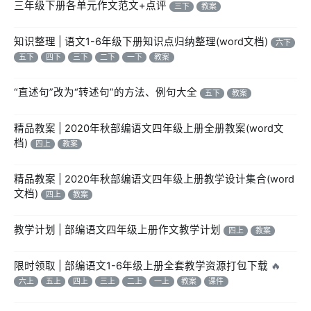
三年级下册各单元作文范文+点评
三下
教案
知识整理 | 语文1-6年级下册知识点归纳整理(word文档)
六下
五下
四下
三下
二下
一下
教案
“直述句”改为“转述句”的方法、例句大全
五下
教案
精品教案 | 2020年秋部编语文四年级上册全册教案(word文
档)
四上
教案
精品教案 | 2020年秋部编语文四年级上册教学设计集合(word
文档)
四上
教案
教学计划 | 部编语文四年级上册作文教学计划
四上
教案
限时领取 | 部编语文1-6年级上册全套教学资源打包下载
🔥
六上
五上
四上
三上
二上
一上
教案
课件