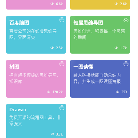


6.6k
2.6k
百度脑图
知犀思维导图
百度公司的在线版思维导
思维创造，积累每一个灵感
图，界面清爽
的瞬间


2.5k
1.7k
树图
一图读懂
拥有超多模板的思维导图、
输入链接就能自动总结内
知识库
容，并生成一图读懂海报


120.2k
753
Draw.io
免费开源的流程图工具，非
常强大

3.7k