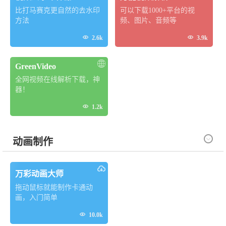
比打马赛克更自然的去水印
可以下载1000+平台的视
方法
频、图片、音频等


2.6k
3.9k
GreenVideo
全网视频在线解析下载，神
器！

1.2k

动画制作
万彩动画大师
拖动鼠标就能制作卡通动
画，入门简单

10.0k