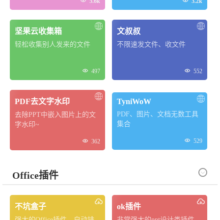


5.6k
3.2k
坚果云收集箱
文叔叔
轻松收集别人发来的文件
不限速发文件、收文件


497
552
PDF去文字水印
TyniWoW
PDF、图片、文档无数工具
去除PPT中嵌入图片上的文
集合
字水印~


529
362

Office插件
不坑盒子
ok插件
强大的Office插件，自动排
非常强大的ppt设计类插件