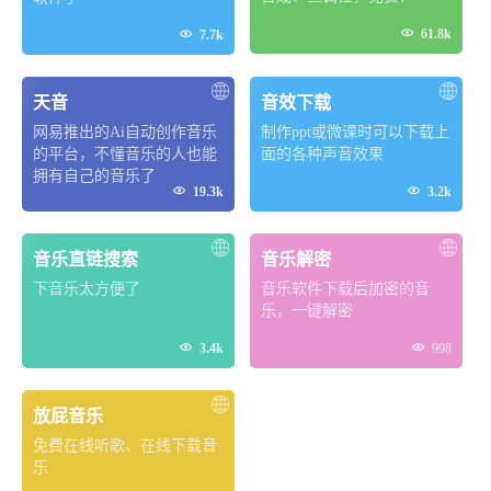


61.8k
7.7k
天音
音效下载
网易推出的Ai自动创作音乐
制作ppt或微课时可以下载上
的平台，不懂音乐的人也能
面的各种声音效果
拥有自己的音乐了


19.3k
3.2k
音乐直链搜索
音乐解密
下音乐太方便了
音乐软件下载后加密的音
乐，一键解密


3.4k
998
放屁音乐
免费在线听歌、在线下载音
乐