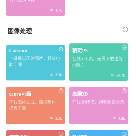

3.7k

图像处理
Caesium
稿定PS
一键批量压缩图片，释放电
在线ps工具，无需下载也能
脑空间
ps图片

2.3k

29.7k
canva可画
魔猴3D
在线图片生成、海报制作，
在线3D建模，创客教师必备
模板丰富


5.2k
4.8k