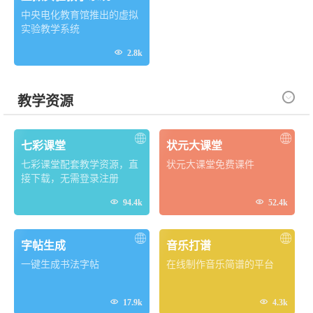
中央电化教育馆推出的虚拟
实验教学系统

2.8k

教学资源
七彩课堂
状元大课堂
七彩课堂配套教学资源，直
状元大课堂免费课件
接下载，无需登录注册


94.4k
52.4k
字帖生成
音乐打谱
一键生成书法字帖
在线制作音乐简谱的平台


17.9k
4.3k