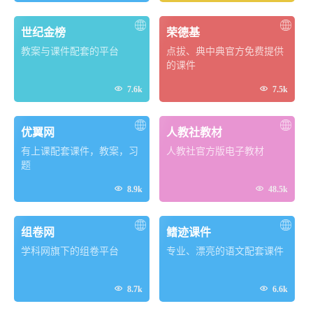
世纪金榜
荣德基
教案与课件配套的平台
点拔、典中典官方免费提供
的课件


7.6k
7.5k
优翼网
人教社教材
有上课配套课件，教案，习
人教社官方版电子教材
题


8.9k
48.5k
组卷网
鳍迹课件
学科网旗下的组卷平台
专业、漂亮的语文配套课件


8.7k
6.6k