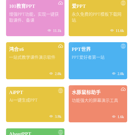
101教育PPT
爱PPT
增强PPT功能，实现一键获
永久免费的PPT模板下载网
取课件、备课
站.


11.1k
11.6k
鸿合π6
PPT世界
一站式教学课件演示软件
PPT爱好者第一站


2.0k
2.0k
AiPPT
水豚鼠标助手
Ai一键生成PPT
功能强大的屏幕演示工具

3.9k

1.6k
AboutPPT