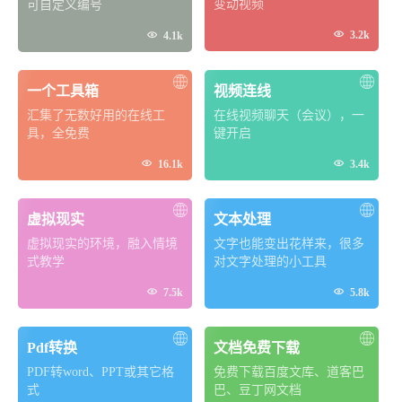
变动视频
可自定义编号


3.2k
4.1k
一个工具箱
视频连线
汇集了无数好用的在线工
在线视频聊天（会议），一
具，全免费
键开启


16.1k
3.4k
虚拟现实
文本处理
虚拟现实的环境，融入情境
文字也能变出花样来，很多
式教学
对文字处理的小工具


7.5k
5.8k
Pdf转换
文档免费下载
PDF转word、PPT或其它格
免费下载百度文库、道客巴
式
巴、豆丁网文档