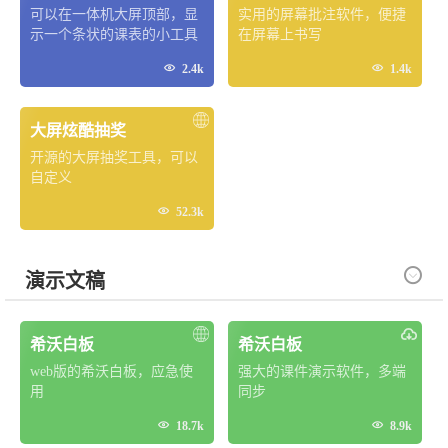
可以在一体机大屏顶部，显
实用的屏幕批注软件，便捷
示一个条状的课表的小工具
在屏幕上书写


2.4k
1.4k
大屏炫酷抽奖
开源的大屏抽奖工具，可以
自定义

52.3k

演示文稿
希沃白板
希沃白板
web版的希沃白板，应急使
强大的课件演示软件，多端
用
同步


18.7k
8.9k