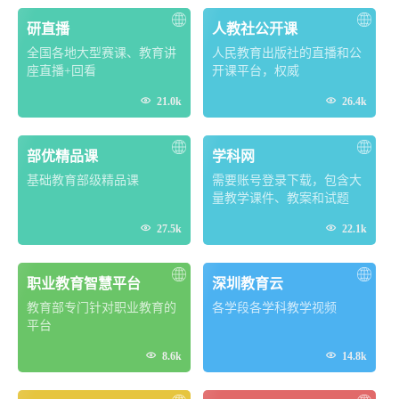
研直播
人教社公开课
全国各地大型赛课、教育讲
人民教育出版社的直播和公
座直播+回看
开课平台，权威


21.0k
26.4k
部优精品课
学科网
基础教育部级精品课
需要账号登录下载，包含大
量教学课件、教案和试题


27.5k
22.1k
职业教育智慧平台
深圳教育云
教育部专门针对职业教育的
各学段各学科教学视频
平台


8.6k
14.8k