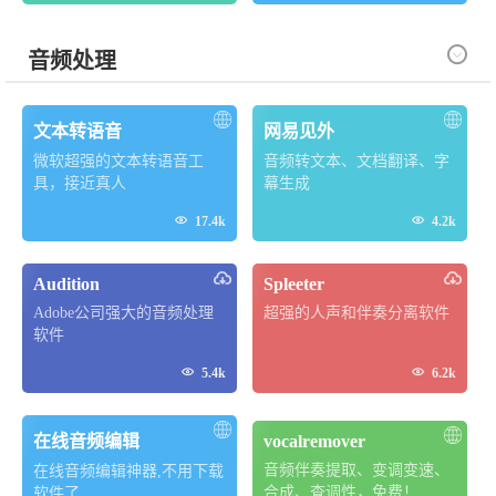
是办公人士，都能找到或创
建最适合自己需求的纸张。

音频处理
文本转语音
网易见外
微软超强的文本转语音工
音频转文本、文档翻译、字
具，接近真人
幕生成


17.4k
4.2k
Audition
Spleeter
Adobe公司强大的音频处理
超强的人声和伴奏分离软件
软件


5.4k
6.2k
在线音频编辑
vocalremover
音频伴奏提取、变调变速、
在线音频编辑神器,不用下载
合成、查调性，免费！
软件了