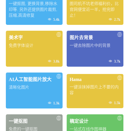
一键抠图, 更换背景,移除水
图司机不坑老师福利价，比
印等. 另外还提供图片裁剪,
官网便宜近一半，抢完即
压缩,高清修复
止！


5.4k
2.7k
美术字
图片去背景
免费字体设计
一键去除图片中的背景


3.8k
3.7k
AI人工智能图片放大
Hama
一键涂抹掉图片上不要的内
清晰化图片
容


1.5k
1.3k
一键抠图
稿定设计
免费的一键抠图
一站式在线作图神器