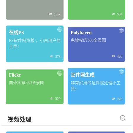


1.3k
554
在线PS
Polyhaven
免版权的360全景图
PS软件网页版 ，小白用户易
上手！


403
878
Flickr
证件照生成
国外实景360全景图
非常好用的证件照处理小工
具~

329

226

视频处理