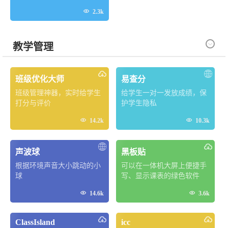

2.3k

教学管理
班级优化大师
易查分
班级管理神器，实时给学生
给学生一对一发放成绩，保
打分与评价
护学生隐私


14.2k
10.3k
声波球
黑板贴
根据环境声音大小跳动的小
可以在一体机大屏上便捷手
球
写、显示课表的绿色软件


14.6k
3.6k
ClassIsland
icc