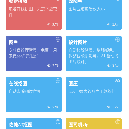
稿定拼图
改图鸭
电脑在线拼图，无需下载软
图片压缩编辑改大小
件


3.7k
3.3k
图鱼
设计图片
专业做纹理背景，免费，用
自动移除背景、增强颜色、
来做ppt背景很好
调整智能阴影等，AI 驱动的
图片设计。


2.7k
3.3k
在线抠图
图压
自动去除图片背景
mac上强大的图片压缩软件


7.9k
1.2k
佐糖AI抠图
图司机vip