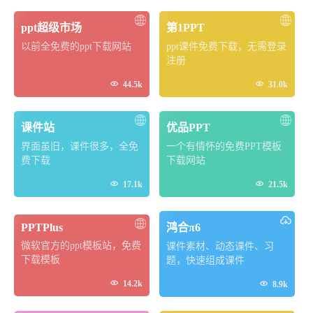
ppt超级市场
第1PPT
以前全免费的ppt下载网站
ppt课件免费下载，无需登录
注册


44.5k
31.0k
课件站
优品PPT
界面虽旧，课件很多，全免
一个有情怀的免费PPT模板
费下载
下载网站


17.1k
21.5k
PPTPlus
鸿合π6
微软官方的ppt模板站，免费
课件素材、动态课件、习
下载模板
题，快速组成课件

14.2k

8.9k