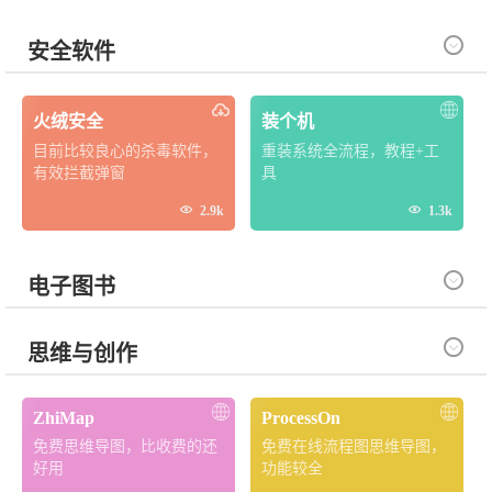

安全软件
火绒安全
装个机
目前比较良心的杀毒软件，
重装系统全流程，教程+工
有效拦截弹窗
具


2.9k
1.3k

电子图书

思维与创作
ZhiMap
ProcessOn
免费思维导图，比收费的还
免费在线流程图思维导图，
好用
功能较全