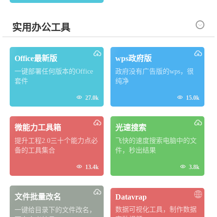

实用办公工具
Office最新版
wps政府版
一键部署任何版本的Office
政府没有广告版的wps，很
套件
纯净


27.0k
15.0k
微能力工具箱
光速搜索
提升工程2.0三十个能力点必
飞快的速度搜索电脑中的文
备的工具集合
件，秒出结果


13.4k
3.8k
文件批量改名
Datavrap
数据可视化工具，制作数据
一键给目录下的文件改名，