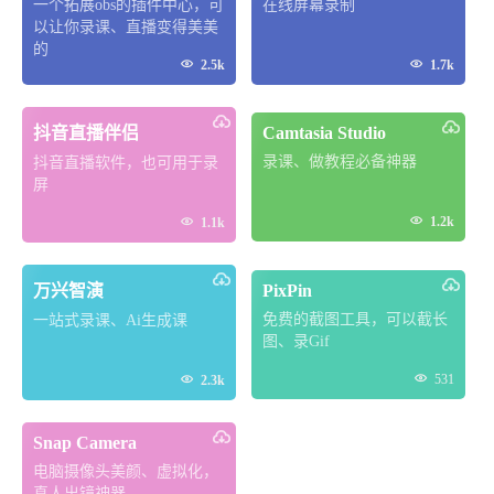
一个拓展obs的插件中心，可
在线屏幕录制
以让你录课、直播变得美美
的


2.5k
1.7k
抖音直播伴侣
Camtasia Studio
录课、做教程必备神器
抖音直播软件，也可用于录
屏


1.2k
1.1k
万兴智演
PixPin
免费的截图工具，可以截长
一站式录课、Ai生成课
图、录Gif


531
2.3k
Snap Camera
电脑摄像头美颜、虚拟化，
真人出镜神器