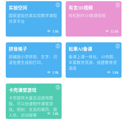
实验空间
有言3D视频
国家虚拟仿真实验教学课程
轻松制作3D微课视频
共享平台


1.6k
22.6k
拼音格子
松果AI备课
部编版小学拼音、生字、词
备课上课一体化、AI命题、
语免费生成和打印。
丰富教学资源、搭建教育资
源库


1.9k
3.6k
卡兜课堂游戏
卡兜提供大量互动游戏模
版，可以快速制作课堂游
戏。例如：女巫的毒药、狼

3.0k
人杀、对对碰等