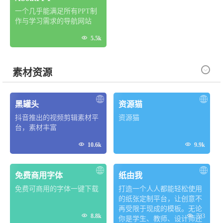
一个几乎能满足所有PPT制
作与学习需求的导航网站

5.5k

素材资源
黑罐头
资源猫
抖音推出的视频剪辑素材平
资源猫
台，素材丰富


10.6k
9.9k
免费商用字体
纸由我
免费可商用的字体一键下载
打造一个人人都能轻松使用
的纸张定制平台，让创意不
再受限于现成的模板。无论


8.8k
733
你是学生、教师、设计师还