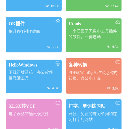


16.1k
27.4k
OK插件
Utools
一个汇集了无数小工具插件
提升PPT制作效率
的软件，一键启动


9.3k
5.1k
HelloWindows
各种转换
下载正版系统，办公软件，
PDF转Word等各种常见格式
带激活工具
转换，办公小工具

4.3k

3.0k
XLSX转VCF
打字、单词练习站
电子表格转通讯录文件
开源、免费的练习单词和练
习打字的网站