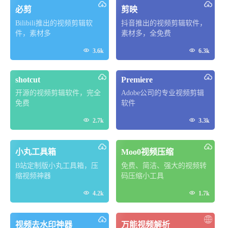
必剪
剪映
Bilibili推出的视频剪辑软
抖音推出的视频剪辑软件，
件，素材多
素材多，全免费


3.6k
6.3k
shotcut
Premiere
开源的视频剪辑软件，完全
Adobe公司的专业视频剪辑
免费
软件


2.7k
3.3k
小丸工具箱
Moo0视频压缩
B站定制版小丸工具箱，压
免费、简洁、强大的视频转
缩视频神器
码压缩小工具


4.2k
1.7k
视频去水印神器
万能视频解析