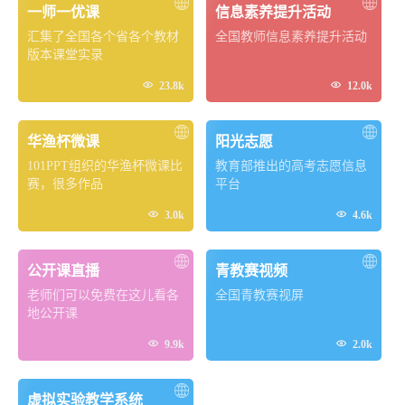
一师一优课
信息素养提升活动
汇集了全国各个省各个教材
全国教师信息素养提升活动
版本课堂实录


23.8k
12.0k
华渔杯微课
阳光志愿
101PPT组织的华渔杯微课比
教育部推出的高考志愿信息
赛，很多作品
平台


3.0k
4.6k
公开课直播
青教赛视频
老师们可以免费在这儿看各
全国青教赛视屏
地公开课


9.9k
2.0k
虚拟实验教学系统