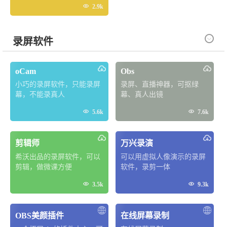

2.9k

录屏软件
oCam
Obs
小巧的录屏软件，只能录屏
录屏、直播神器，可抠绿
幕，不能录真人
幕、真人出镜


5.6k
7.6k
剪辑师
万兴录演
希沃出品的录屏软件，可以
可以用虚拟人像演示的录屏
剪辑，做微课方便
软件，录剪一体


3.5k
9.3k
OBS美颜插件
在线屏幕录制