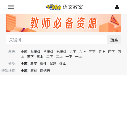
语文教案
搜索
年级：
全部
九年级
八年级
七年级
六下
六上
五下
五上
四下
四
上
三下
三上
二下
二上
一下
一上
分类：
全部
教案
课件
试题
课本
特殊标签：
全部
原创
网络云