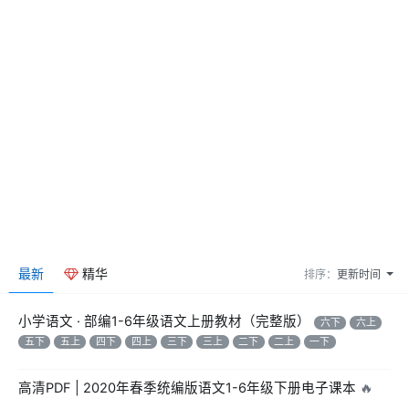
最新
精华
排序：
更新时间
小学语文 · 部编1-6年级语文上册教材（完整版）
六下
六上
五下
五上
四下
四上
三下
三上
二下
二上
一下
高清PDF | 2020年春季统编版语文1-6年级下册电子课本
🔥