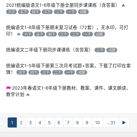
2021统编版语文1-6年级下册全册同步课课练（含答案）
🔥
六下
五下
四下
三下
二下
一下
试题
统编语文1-6年级下册期末复习试卷（72套），无水印，可打
印！
🔥
六下
五下
四下
三下
二下
一下
试题
统编语文二年级下册同步课课练（含答案）
二下
试题
统编语文1-5年级下册第三次月考试题+答案，下载了打印在家
做！
五下
四下
三下
二下
一下
试题
2023年春语文1-6年级下册教材、教案、课件、课文朗读、
教学计划
🔥
1
2
3
4
5
6
7
8
9
10
...31
▶