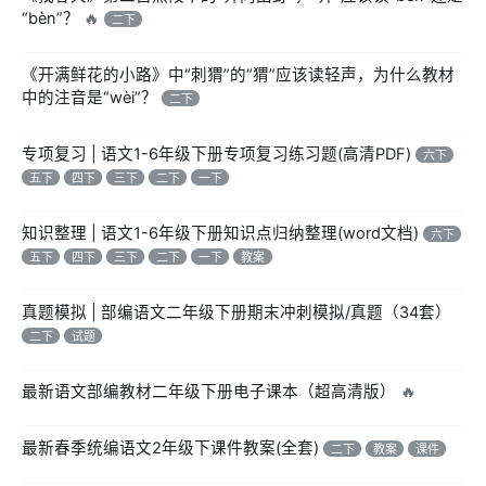
“bèn”？
🔥
二下
《开满鲜花的小路》中“刺猬”的“猬”应该读轻声，为什么教材
中的注音是“wèi”？
二下
专项复习 | 语文1-6年级下册专项复习练习题(高清PDF)
六下
五下
四下
三下
二下
一下
知识整理 | 语文1-6年级下册知识点归纳整理(word文档)
六下
五下
四下
三下
二下
一下
教案
真题模拟 | 部编语文二年级下册期末冲刺模拟/真题（34套）
二下
试题
最新语文部编教材二年级下册电子课本（超高清版）
🔥
最新春季统编语文2年级下课件教案(全套)
二下
教案
课件