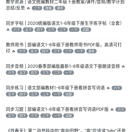
教学资源 | 语文统编教材二年级下册教案/课件/音频/教学计划
总结/反思
🔥
二下
教案
课件
同步字帖 | 2020统编版语文1-6年级下册生字练字帖（全套）
🔥
六下
五下
四下
三下
二下
一下
试题
教师用书 | 部编语文1-6年级下册教师用书PDF版，高清可打
印
🔥
六下
五下
四下
三下
二下
一下
课本
同步音频 | 2020春季部编版最新1-6年级语文下册朗读音频
🔥
六下
五下
四下
三下
二下
一下
同步练习 | 语文部编教材1-6年级下册看拼音写词语
🔥
六下
五下
四下
三下
二下
一下
试题
同步习题 | 部编语文1-6年级下册看拼音写词语PDF版
🔥
六下
五下
四下
三下
二下
一下
试题
《找春天》第二自然段中的“奔向田野”，“奔”应该读“bēn”还是