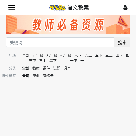
语文教案
搜索
年级：
全部
九年级
八年级
七年级
六下
六上
五下
五上
四下
四
上
三下
三上
二下
二上
一下
一上
分类：
全部
教案
课件
试题
课本
特殊标签：
全部
原创
网络云