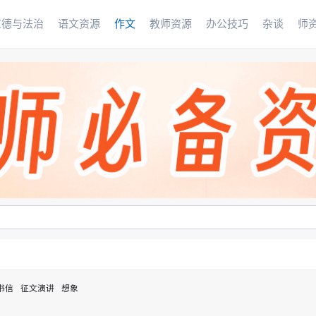
道德与法治
语文资源
作文
教师资源
办公技巧
杂谈
师
书信
征文演讲
想象