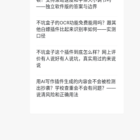
顿？支持滚动速度和字体大小调节吗
——独立软件版的答案与边界
不坑盒子的OCR功能免费能用吗？跟其
他白嫖插件比起来识别率如何——实测
口径
不坑盒子这个插件到底怎么样？网上评
价有人说好有人说坑，真实用过的来说
说
用AI写作插件生成的内容会不会被检测
出抄袭？学校查重会不会有问题？——
说清风险和正确用法