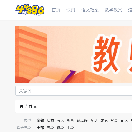
首页
快讯
语文教案
数学教案
作文
类型：
全部
状物
写人
叙事
读后感
童话
游记
写景
日记
适合年段：
全部
高段
低段
中段