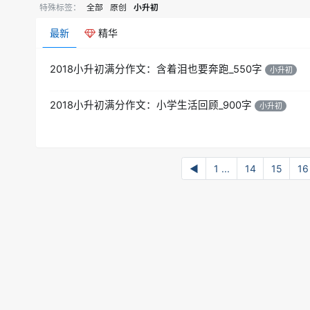
特殊标签：
全部
原创
小升初
最新
精华
2018小升初满分作文：含着泪也要奔跑_550字
小升初
2018小升初满分作文：小学生活回顾_900字
小升初
◀
1 ...
14
15
16