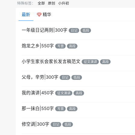
特殊标签：
全部
原创
小升初
最新
精华
一年级日记两则|300字
日记
低段
炮龙之乡|550字
写景
高段
小学生家长会家长发言稿范文
征文演讲
高段
父母，辛劳|300字
日记
低段
我的演讲|450字
征文演讲
高段
那一抹白|550字
写景
高段
修空调|300字
日记
低段