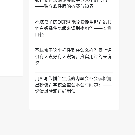
顿？支持滚动速度和字体大小调节吗
——独立软件版的答案与边界
不坑盒子的OCR功能免费能用吗？跟其
他白嫖插件比起来识别率如何——实测
口径
不坑盒子这个插件到底怎么样？网上评
价有人说好有人说坑，真实用过的来说
说
用AI写作插件生成的内容会不会被检测
出抄袭？学校查重会不会有问题？——
说清风险和正确用法