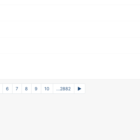
6
7
8
9
10
...2882
▶