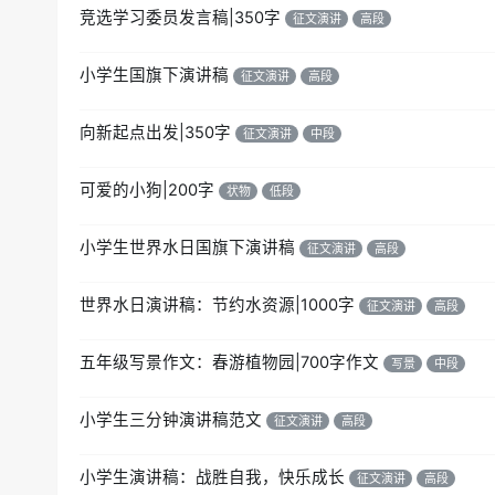
竞选学习委员发言稿|350字
征文演讲
高段
小学生国旗下演讲稿
征文演讲
高段
向新起点出发|350字
征文演讲
中段
可爱的小狗|200字
状物
低段
小学生世界水日国旗下演讲稿
征文演讲
高段
世界水日演讲稿：节约水资源|1000字
征文演讲
高段
五年级写景作文：春游植物园|700字作文
写景
中段
小学生三分钟演讲稿范文
征文演讲
高段
小学生演讲稿：战胜自我，快乐成长
征文演讲
高段