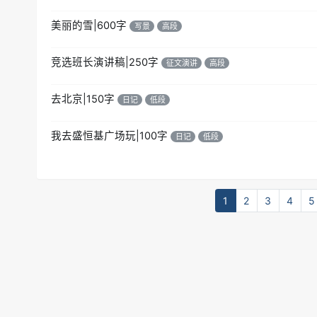
美丽的雪|600字
写景
高段
竞选班长演讲稿|250字
征文演讲
高段
去北京|150字
日记
低段
我去盛恒基广场玩|100字
日记
低段
1
2
3
4
5