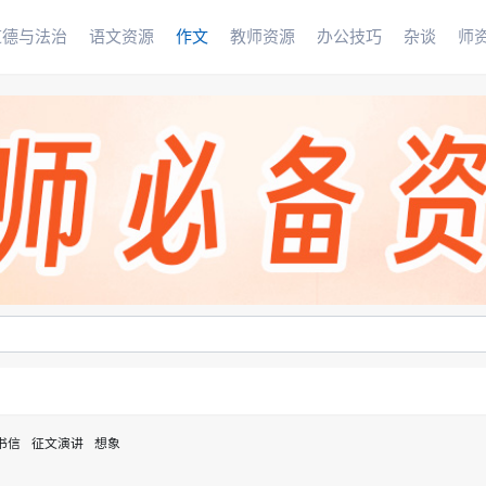
道德与法治
语文资源
作文
教师资源
办公技巧
杂谈
师
书信
征文演讲
想象