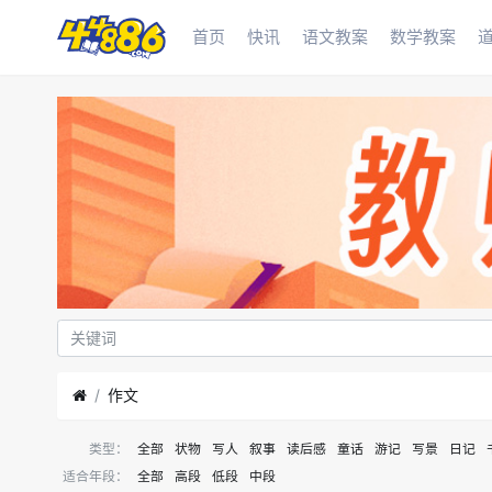
首页
快讯
语文教案
数学教案
作文
类型：
全部
状物
写人
叙事
读后感
童话
游记
写景
日记
适合年段：
全部
高段
低段
中段