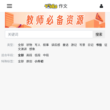
作文
搜索
类型：
全部
状物
写人
叙事
读后感
童话
游记
写景
日记
书信
征
文演讲
想象
适合年段：
全部
高段
低段
中段
特殊标签：
全部
原创
小升初