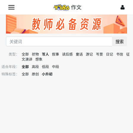
作文
搜索
类型：
全部
状物
写人
叙事
读后感
童话
游记
写景
日记
书信
征
文演讲
想象
适合年段：
全部
高段
低段
中段
特殊标签：
全部
原创
小升初