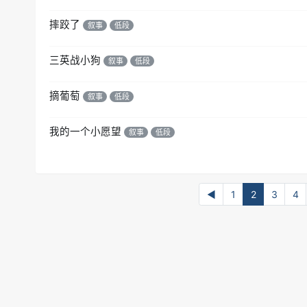
摔跤了
叙事
低段
三英战小狗
叙事
低段
摘葡萄
叙事
低段
我的一个小愿望
叙事
低段
◀
1
2
3
4