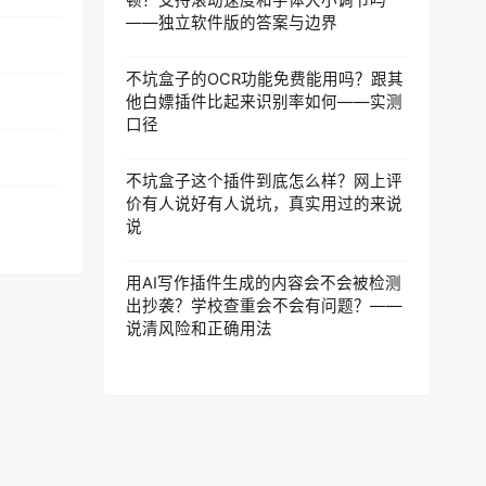
顿？支持滚动速度和字体大小调节吗
——独立软件版的答案与边界
不坑盒子的OCR功能免费能用吗？跟其
他白嫖插件比起来识别率如何——实测
口径
不坑盒子这个插件到底怎么样？网上评
价有人说好有人说坑，真实用过的来说
说
用AI写作插件生成的内容会不会被检测
出抄袭？学校查重会不会有问题？——
说清风险和正确用法