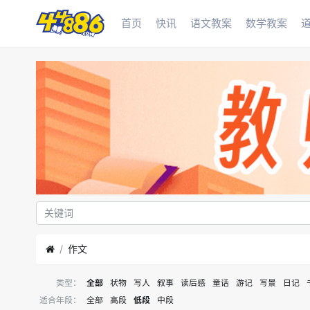
首页
快讯
语文教案
数学教案
作文
类型：
全部
状物
写人
叙事
读后感
童话
游记
写景
日记
适合年段：
全部
高段
低段
中段