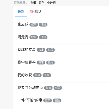
特殊标签：
全部
原创
小升初
最新
精华
拿皮球
叙事
低段
闹元宵
叙事
低段
有趣的立夏
叙事
低段
我学包春卷
叙事
低段
我的收获
叙事
低段
我要当劳动委员
叙事
低段
一件“可怕”的事
叙事
低段