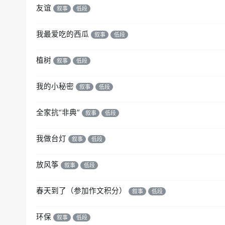
友谊
叙事
低段
我最爱吃的西瓜
叙事
低段
植树
叙事
低段
我的小秘密
叙事
低段
全家抗“非典”
叙事
低段
我做台灯
叙事
低段
放风筝
叙事
低段
春天到了（参加作文积分）
叙事
低段
环保
叙事
低段