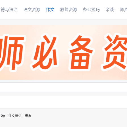
道德与法治
语文资源
作文
教师资源
办公技巧
杂谈
师
书信
征文演讲
想象