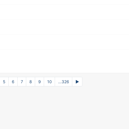
5
6
7
8
9
10
...326
▶