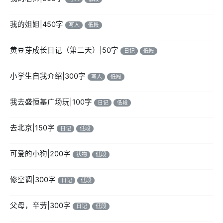
我的姐姐|450字
写人
低段
黄豆芽成长日记（第二天）|50字
日记
低段
小学生自我介绍|300字
写人
低段
我去盛恒基广场玩|100字
日记
低段
去北京|150字
日记
低段
可爱的小狗|200字
状物
低段
修空调|300字
日记
低段
父母，辛劳|300字
日记
低段