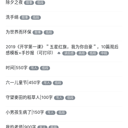
除夕之夜
叙事
低段
洗手绢
叙事
低段
为世界而环保
叙事
低段
2019《开学第一课》＂五星红旗，我为你自豪＂，10篇观后
感模板+手抄报（可打印）
🔥
读后感
高段
低段
中段
时间|550字
写人
低段
六一儿童节|450字
写人
低段
守望麥田的稻草人|100字
写人
低段
小男孩生病了|150字
写人
低段
我的老师|900字
写人
低段