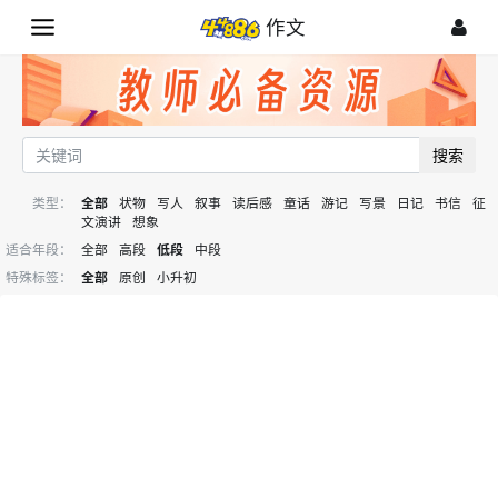
作文
搜索
类型：
全部
状物
写人
叙事
读后感
童话
游记
写景
日记
书信
征
文演讲
想象
适合年段：
全部
高段
低段
中段
特殊标签：
全部
原创
小升初