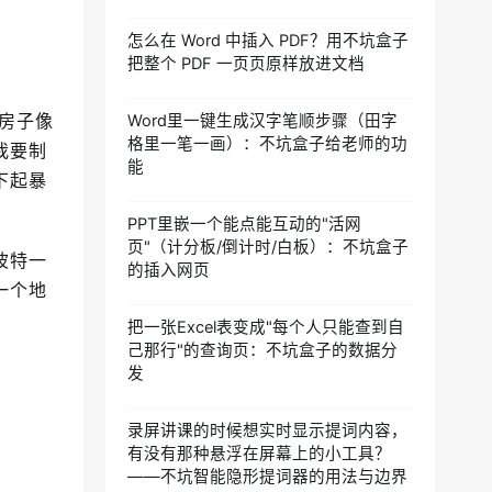
怎么在 Word 中插入 PDF？用不坑盒子
把整个 PDF 一页页原样放进文档
房子像
Word里一键生成汉字笔顺步骤（田字
格里一笔一画）：不坑盒子给老师的功
我要制
能
下起暴
PPT里嵌一个能点能互动的"活网
页"（计分板/倒计时/白板）：不坑盒子
波特一
的插入网页
一个地
把一张Excel表变成"每个人只能查到自
己那行"的查询页：不坑盒子的数据分
发
录屏讲课的时候想实时显示提词内容，
有没有那种悬浮在屏幕上的小工具？
——不坑智能隐形提词器的用法与边界