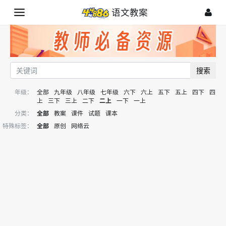
语文教案
搜索
年级：
全部
九年级
八年级
七年级
六下
六上
五下
五上
四下
四
上
三下
三上
二下
二上
一下
一上
分类：
全部
教案
课件
试题
课本
特殊标签：
全部
原创
网络云