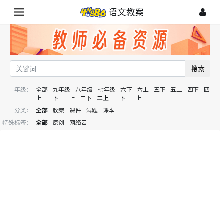
语文教案
搜索
年级：
全部
九年级
八年级
七年级
六下
六上
五下
五上
四下
四
上
三下
三上
二下
二上
一下
一上
分类：
全部
教案
课件
试题
课本
特殊标签：
全部
原创
网络云