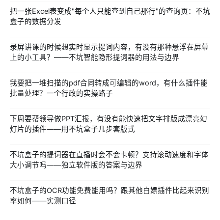
把一张Excel表变成"每个人只能查到自己那行"的查询页：不坑
盒子的数据分发
录屏讲课的时候想实时显示提词内容，有没有那种悬浮在屏幕
上的小工具？——不坑智能隐形提词器的用法与边界
我要把一堆扫描的pdf合同转成可编辑的word，有什么插件能
批量处理？一个行政的实操路子
下周要帮领导做PPT汇报，有没有能快速把文字排版成漂亮幻
灯片的插件——用不坑盒子几步套版式
不坑盒子的提词器在直播时会不会卡顿？支持滚动速度和字体
大小调节吗——独立软件版的答案与边界
不坑盒子的OCR功能免费能用吗？跟其他白嫖插件比起来识别
率如何——实测口径