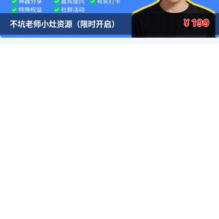
¥ 199
不坑老师小灶资源（限时开启）