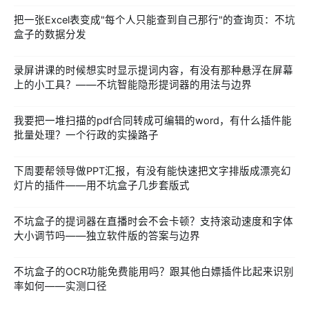
把一张Excel表变成"每个人只能查到自己那行"的查询页：不坑
盒子的数据分发
录屏讲课的时候想实时显示提词内容，有没有那种悬浮在屏幕
上的小工具？——不坑智能隐形提词器的用法与边界
我要把一堆扫描的pdf合同转成可编辑的word，有什么插件能
批量处理？一个行政的实操路子
下周要帮领导做PPT汇报，有没有能快速把文字排版成漂亮幻
灯片的插件——用不坑盒子几步套版式
不坑盒子的提词器在直播时会不会卡顿？支持滚动速度和字体
大小调节吗——独立软件版的答案与边界
不坑盒子的OCR功能免费能用吗？跟其他白嫖插件比起来识别
率如何——实测口径