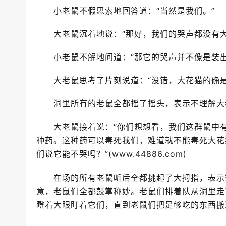
小老鼠不假思索地回答道：“当然是我们。”
大老鼠沉着地说：“那好，我们的哭声都没有大
小老鼠不解地问道：“那它的哭声并不像是装出
大老鼠思考了片刻说道：“没错，大花猫的确是
洞里所有的老鼠全都摇了摇头，表示不理解大
大老鼠接着说：“你们想想看，我们这群鼠中有
种药。这种药可以毒死我们，难道就不能毒死大花
们说它能不哭吗？”(www.44886.com)
在场的所有老鼠听后全都挑起了大拇指，表示赞
意，老鼠们全都鼓掌称妙。老鼠们排着队从洞里走
瞪着大眼盯着它们，直到老鼠们把足够吃的东西搬