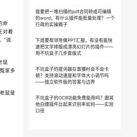
我要把一堆扫描的pdf合同转成可编辑
的word，有什么插件能批量处理？一个
的命
行政的实操路子
正对着
。”说
下周要帮领导做PPT汇报，有没有能快
速把文字排版成漂亮幻灯片的插件——
用不坑盒子几步套版式
老鼠
不坑盒子的提词器在直播时会不会卡
冤家多
顿？支持滚动速度和字体大小调节吗
——独立软件版的答案与边界
老鼠是
不坑盒子的OCR功能免费能用吗？跟其
他白嫖插件比起来识别率如何——实测
口径