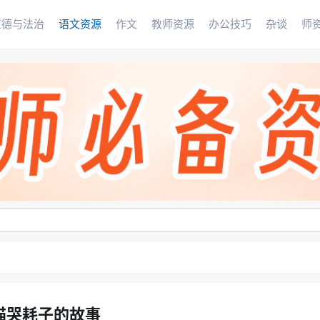
道德与法治
语文资源
作文
教师资源
办公技巧
杂谈
师
猫哭耗子的故事