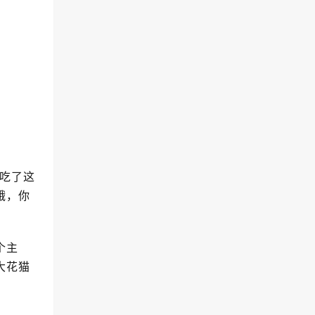
吃了这
饿，你
个主
大花猫