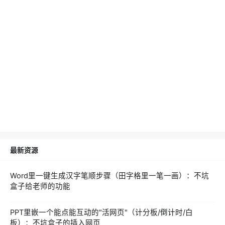
最新资源
Word里一键生成汉字笔顺步骤（田字格里一笔一画）：不坑
盒子给老师的功能
PPT里嵌一个能点能互动的"活网页"（计分板/倒计时/白
板）：不坑盒子的插入网页