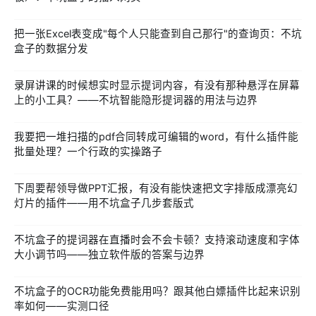
把一张Excel表变成"每个人只能查到自己那行"的查询页：不坑
盒子的数据分发
录屏讲课的时候想实时显示提词内容，有没有那种悬浮在屏幕
上的小工具？——不坑智能隐形提词器的用法与边界
我要把一堆扫描的pdf合同转成可编辑的word，有什么插件能
批量处理？一个行政的实操路子
下周要帮领导做PPT汇报，有没有能快速把文字排版成漂亮幻
灯片的插件——用不坑盒子几步套版式
不坑盒子的提词器在直播时会不会卡顿？支持滚动速度和字体
大小调节吗——独立软件版的答案与边界
不坑盒子的OCR功能免费能用吗？跟其他白嫖插件比起来识别
率如何——实测口径