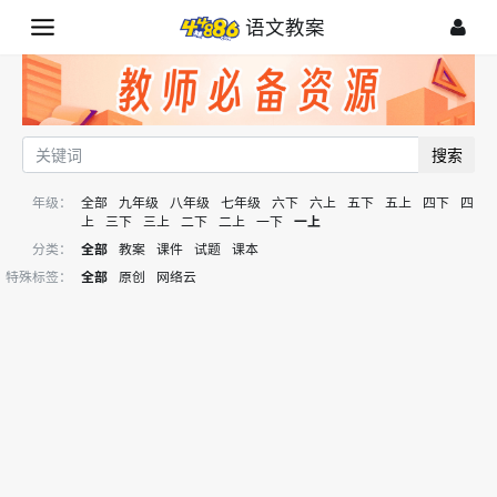
语文教案
搜索
年级：
全部
九年级
八年级
七年级
六下
六上
五下
五上
四下
四
上
三下
三上
二下
二上
一下
一上
分类：
全部
教案
课件
试题
课本
特殊标签：
全部
原创
网络云