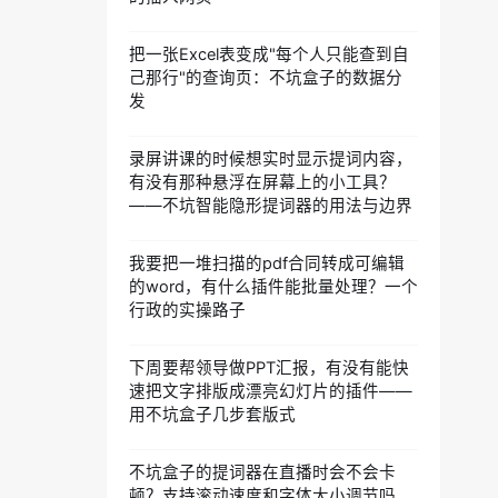
把一张Excel表变成"每个人只能查到自
己那行"的查询页：不坑盒子的数据分
发
录屏讲课的时候想实时显示提词内容，
有没有那种悬浮在屏幕上的小工具？
——不坑智能隐形提词器的用法与边界
我要把一堆扫描的pdf合同转成可编辑
的word，有什么插件能批量处理？一个
行政的实操路子
下周要帮领导做PPT汇报，有没有能快
速把文字排版成漂亮幻灯片的插件——
用不坑盒子几步套版式
不坑盒子的提词器在直播时会不会卡
顿？支持滚动速度和字体大小调节吗