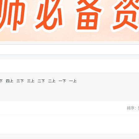
下
四上
三下
三上
二下
二上
一下
一上
排序：