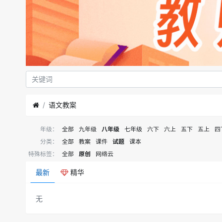
语文教案
年级：
全部
九年级
八年级
七年级
六下
六上
五下
五上
四
分类：
全部
教案
课件
试题
课本
特殊标签：
全部
原创
网络云
最新
精华
无