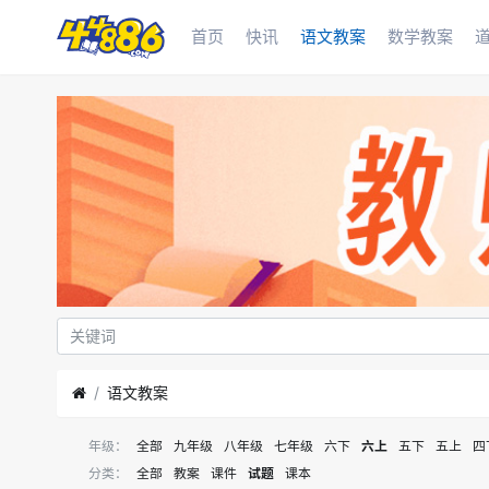
首页
快讯
语文教案
数学教案
语文教案
年级：
全部
九年级
八年级
七年级
六下
六上
五下
五上
四
分类：
全部
教案
课件
试题
课本