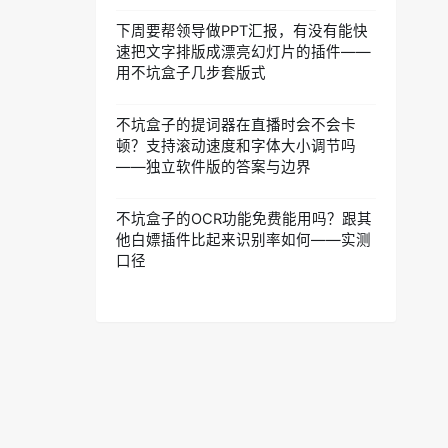
下周要帮领导做PPT汇报，有没有能快
速把文字排版成漂亮幻灯片的插件——
用不坑盒子几步套版式
不坑盒子的提词器在直播时会不会卡
顿？支持滚动速度和字体大小调节吗
——独立软件版的答案与边界
不坑盒子的OCR功能免费能用吗？跟其
他白嫖插件比起来识别率如何——实测
口径