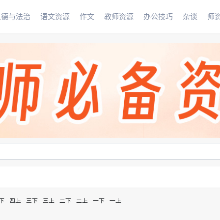
道德与法治
语文资源
作文
教师资源
办公技巧
杂谈
师
下
四上
三下
三上
二下
二上
一下
一上