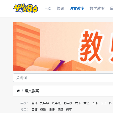
首页
快讯
语文教案
数学教案
语文教案
年级：
全部
九年级
八年级
七年级
六下
六上
五下
五上
四
分类：
全部
教案
课件
试题
课本