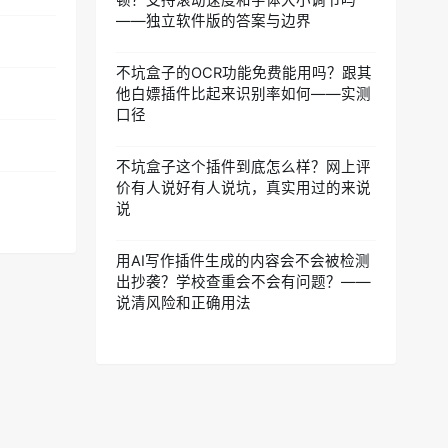
顿？支持滚动速度和字体大小调节吗
——独立软件版的答案与边界
不坑盒子的OCR功能免费能用吗？跟其
他白嫖插件比起来识别率如何——实测
口径
不坑盒子这个插件到底怎么样？网上评
价有人说好有人说坑，真实用过的来说
说
用AI写作插件生成的内容会不会被检测
出抄袭？学校查重会不会有问题？——
说清风险和正确用法