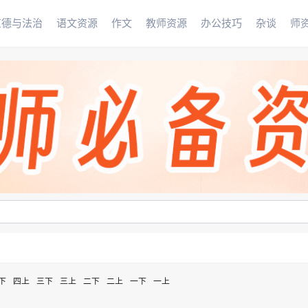
道德与法治
语文资源
作文
教师资源
办公技巧
杂谈
师
下
四上
三下
三上
二下
二上
一下
一上