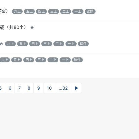
答案）
六上
五上
四上
三上
二上
一上
试题
载（共80个）
🔥
🔥
六上
五上
四上
三上
二上
一上
课件
六上
五上
四上
三上
二上
一上
课件
5
6
7
8
9
10
...32
▶