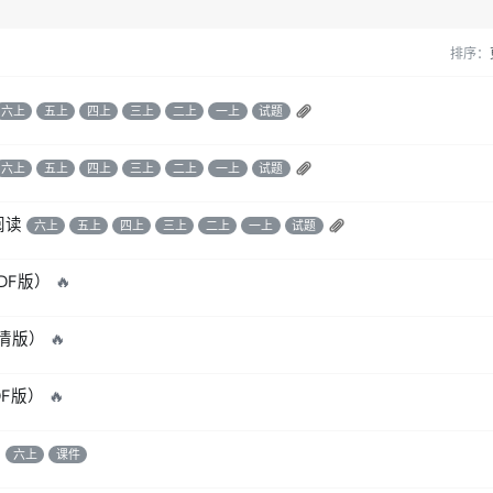
排序：
六上
五上
四上
三上
二上
一上
试题
六上
五上
四上
三上
二上
一上
试题
阅读
六上
五上
四上
三上
二上
一上
试题
DF版）
🔥
高清版）
🔥
F版）
🔥

六上
课件