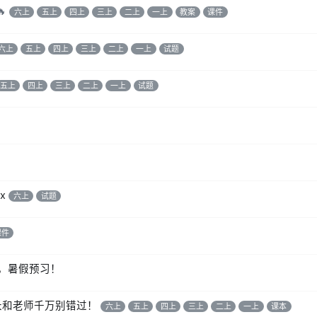
🔥
六上
五上
四上
三上
二上
一上
教案
课件
六上
五上
四上
三上
二上
一上
试题
五上
四上
三上
二上
一上
试题
x
六上
试题
课件
），暑假预习！
长和老师千万别错过！
六上
五上
四上
三上
二上
一上
课本