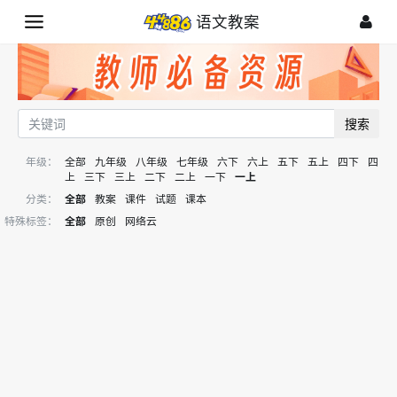
语文教案
搜索
年级：
全部
九年级
八年级
七年级
六下
六上
五下
五上
四下
四
上
三下
三上
二下
二上
一下
一上
分类：
全部
教案
课件
试题
课本
特殊标签：
全部
原创
网络云