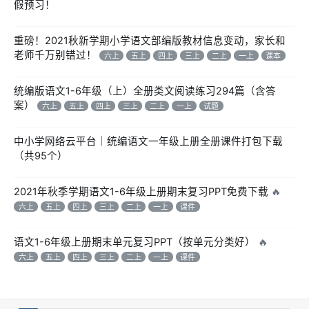
假预习！
重磅！2021秋新学期小学语文部编版教材信息变动，家长和
老师千万别错过！
六上
五上
四上
三上
二上
一上
课本
统编版语文1-6年级（上）全册类文阅读练习294篇（含答
案）
六上
五上
四上
三上
二上
一上
试题
中小学网络云平台｜统编语文一年级上册全册课件打包下载
（共95个）
2021年秋季学期语文1-6年级上册期末复习PPT免费下载
🔥
六上
五上
四上
三上
二上
一上
课件
语文1-6年级上册期末单元复习PPT（按单元分类好）
🔥
六上
五上
四上
三上
二上
一上
课件