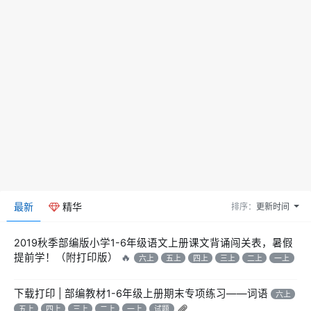
最新
精华
排序：
更新时间
2019秋季部编版小学1-6年级语文上册课文背诵闯关表，暑假
提前学！（附打印版）
🔥
六上
五上
四上
三上
二上
一上
下载打印 | 部编教材1-6年级上册期末专项练习——词语
六上
五上
四上
三上
二上
一上
试题