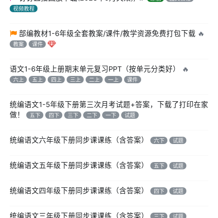
视频教程
部编教材1-6年级全套教案/课件/教学资源免费打包下载
🔥
教案
课件
语文1-6年级上册期末单元复习PPT（按单元分类好）
🔥
六上
五上
四上
三上
二上
一上
课件
统编语文1-5年级下册第三次月考试题+答案，下载了打印在家
做！
五下
四下
三下
二下
一下
试题
统编语文六年级下册同步课课练（含答案）
六下
试题
统编语文五年级下册同步课课练（含答案）
五下
试题
统编语文四年级下册同步课课练（含答案）
四下
试题
统编语文三年级下册同步课课练（含答案）
三下
试题