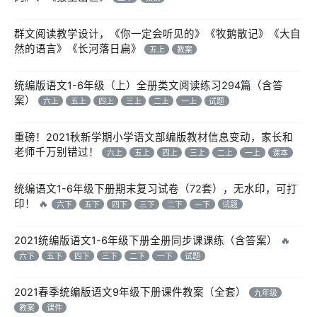
群文阅读教学设计，《你一定会听见的》《牧鹅散记》《大自
然的语言》《长河落日扁》
五上
教案
统编版语文1-6年级（上）全册类文阅读练习294篇（含答
案）
六上
五上
四上
三上
二上
一上
试题
重磅！2021秋新学期小学语文部编版教材信息变动，家长和
老师千万别错过！
六上
五上
四上
三上
二上
一上
课本
统编语文1-6年级下册期末复习试卷（72套），无水印，可打
印！
🔥
六下
五下
四下
三下
二下
一下
试题
2021统编版语文1-6年级下册全册同步课课练（含答案）
🔥
六下
五下
四下
三下
二下
一下
试题
2021春季统编版语文9年级下册课件教案（全套）
九年级
教案
课件