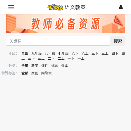
语文教案
搜索
年级：
全部
九年级
八年级
七年级
六下
六上
五下
五上
四下
四
上
三下
三上
二下
二上
一下
一上
分类：
全部
教案
课件
试题
课本
特殊标签：
全部
原创
网络云