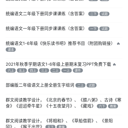
统编语文二年级下册同步课课练（含答案）
二下
试题
统编语文一年级下册同步课课练（含答案）
一下
试题
统编语文1-6年级《快乐读书吧》推荐书目（附团购链接）
🔥
课本
2021年秋季学期语文1-6年级上册期末复习PPT免费下载
🔥
六上
五上
四上
三上
二上
一上
课件
部编版二年级语文上册全册生字组词
二上
试题
群文阅读教学设计，《北京的春节》、《腊八粥》、古诗《寒
食》《迢迢牵牛星》《十五夜望月》、《藏戏》
六下
教案
群文阅读教学设计，《将相和》、《草船借箭》、《景阳
冈》、《猴王出世》
五下
教案