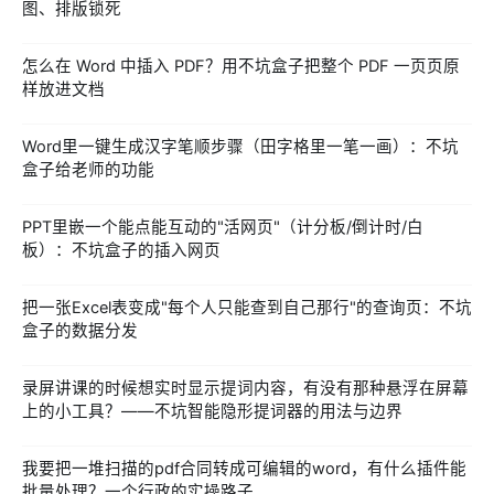
图、排版锁死
怎么在 Word 中插入 PDF？用不坑盒子把整个 PDF 一页页原
样放进文档
Word里一键生成汉字笔顺步骤（田字格里一笔一画）：不坑
盒子给老师的功能
PPT里嵌一个能点能互动的"活网页"（计分板/倒计时/白
板）：不坑盒子的插入网页
把一张Excel表变成"每个人只能查到自己那行"的查询页：不坑
盒子的数据分发
录屏讲课的时候想实时显示提词内容，有没有那种悬浮在屏幕
上的小工具？——不坑智能隐形提词器的用法与边界
我要把一堆扫描的pdf合同转成可编辑的word，有什么插件能
批量处理？一个行政的实操路子