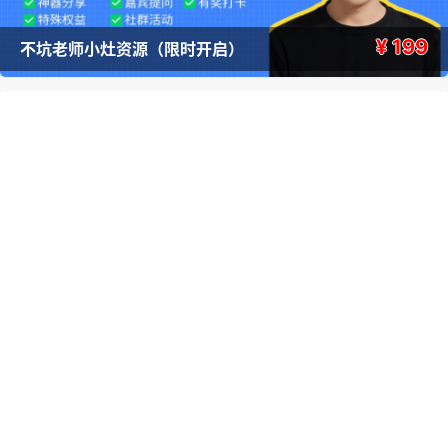
¥ 199
不坑老师小灶资源（限时开启）