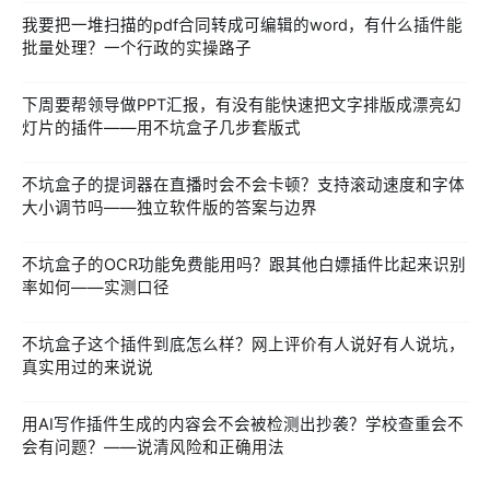
我要把一堆扫描的pdf合同转成可编辑的word，有什么插件能
批量处理？一个行政的实操路子
下周要帮领导做PPT汇报，有没有能快速把文字排版成漂亮幻
灯片的插件——用不坑盒子几步套版式
不坑盒子的提词器在直播时会不会卡顿？支持滚动速度和字体
大小调节吗——独立软件版的答案与边界
不坑盒子的OCR功能免费能用吗？跟其他白嫖插件比起来识别
率如何——实测口径
不坑盒子这个插件到底怎么样？网上评价有人说好有人说坑，
真实用过的来说说
用AI写作插件生成的内容会不会被检测出抄袭？学校查重会不
会有问题？——说清风险和正确用法