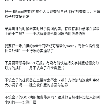
把一张Excel表变成"每个人只能查到自己那行"的查询页：不坑
盒子的数据分发
录屏讲课的时候想实时显示提词内容，有没有那种悬浮在屏幕
上的小工具？——不坑智能隐形提词器的用法与边界
我要把一堆扫描的pdf合同转成可编辑的word，有什么插件能
批量处理？一个行政的实操路子
下周要帮领导做PPT汇报，有没有能快速把文字排版成漂亮幻
灯片的插件——用不坑盒子几步套版式
不坑盒子的提词器在直播时会不会卡顿？支持滚动速度和字体
大小调节吗——独立软件版的答案与边界
不坑盒子的OCR功能免费能用吗？跟其他白嫖插件比起来识别
率如何——实测口径