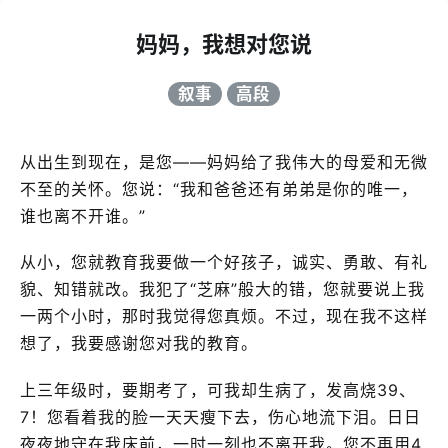
妈妈，我想对您说
叙事
高段
从出生到现在，是您——妈妈给了我伟大的母爱和无微
不至的关怀。您说：“我和爸爸还有弟弟是你的唯一，
谁也离不开谁。”
从小，您就教育我要做一个好孩子，诚实、勇敢、有礼
貌、知错就改。我犯了“芝麻”般大的错，您就要说上我
一两个小时，那时我觉得您真烦。不过，现在我不这样
想了，我要感谢您对我的教育。
上三年级时，要期考了，可我却生病了，发高烧39、
7！您看着我的脸一天天瘦下去，伤心地流下泪。日日
夜夜地守在我床前，一时一刻也不离开我。您不再用4