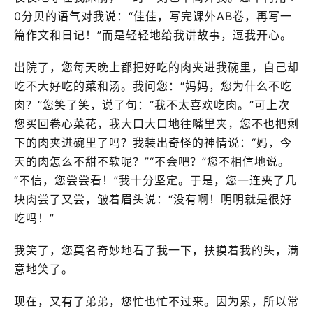
0分贝的语气对我说：“佳佳，写完课外AB卷，再写一
篇作文和日记！”而是轻轻地给我讲故事，逗我开心。
出院了，您每天晚上都把好吃的肉夹进我碗里，自己却
吃不大好吃的菜和汤。我问您：“妈妈，您为什么不吃
肉？”您笑了笑，说了句：“我不太喜欢吃肉。”可上次
您买回卷心菜花，我大口大口地往嘴里夹，您不也把剩
下的肉夹进碗里了吗？我装出奇怪的神情说：“妈，今
天的肉怎么不甜不软呢？”“不会吧？”您不相信地说。
“不信，您尝尝看！”我十分坚定。于是，您一连夹了几
块肉尝了又尝，皱着眉头说：“没有啊！明明就是很好
吃吗！”
我笑了，您莫名奇妙地看了我一下，扶摸着我的头，满
意地笑了。
现在，又有了弟弟，您忙也忙不过来。因为累，所以常