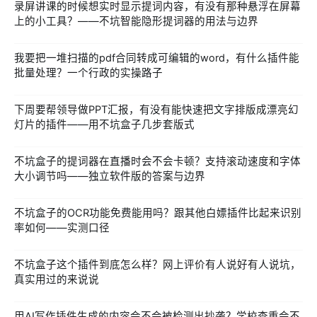
录屏讲课的时候想实时显示提词内容，有没有那种悬浮在屏幕
上的小工具？——不坑智能隐形提词器的用法与边界
我要把一堆扫描的pdf合同转成可编辑的word，有什么插件能
批量处理？一个行政的实操路子
下周要帮领导做PPT汇报，有没有能快速把文字排版成漂亮幻
灯片的插件——用不坑盒子几步套版式
不坑盒子的提词器在直播时会不会卡顿？支持滚动速度和字体
大小调节吗——独立软件版的答案与边界
不坑盒子的OCR功能免费能用吗？跟其他白嫖插件比起来识别
率如何——实测口径
不坑盒子这个插件到底怎么样？网上评价有人说好有人说坑，
真实用过的来说说
用AI写作插件生成的内容会不会被检测出抄袭？学校查重会不