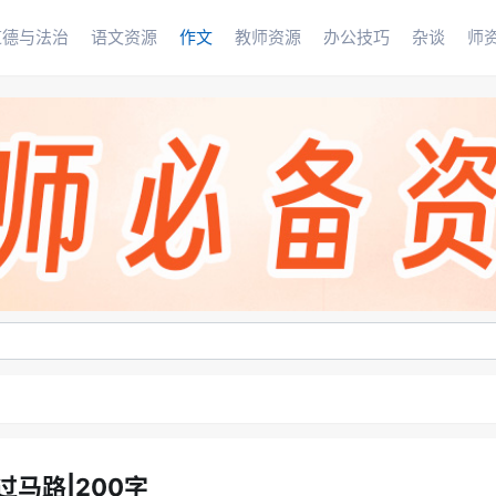
道德与法治
语文资源
作文
教师资源
办公技巧
杂谈
师
过马路|200字