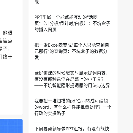
能
PPT里嵌一个能点能互动的"活网
页"（计分板/倒计时/白板）：不坑盒子
的插入网页
，他很
连连点
把一张Excel表变成"每个人只能查到自
棍子，
己那行"的查询页：不坑盒子的数据分
们终于
发
录屏讲课的时候想实时显示提词内容，
有没有那种悬浮在屏幕上的小工具？
——不坑智能隐形提词器的用法与边界
我要把一堆扫描的pdf合同转成可编辑
的word，有什么插件能批量处理？一个
行政的实操路子
下周要帮领导做PPT汇报，有没有能快