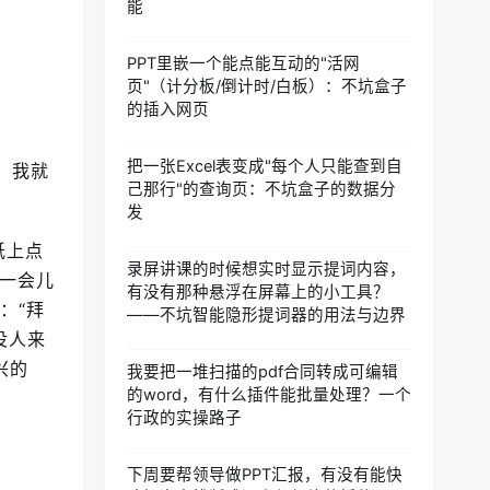
能
PPT里嵌一个能点能互动的"活网
页"（计分板/倒计时/白板）：不坑盒子
的插入网页
把一张Excel表变成"每个人只能查到自
，我就
己那行"的查询页：不坑盒子的数据分
发
纸上点
录屏讲课的时候想实时显示提词内容，
一会儿
有没有那种悬浮在屏幕上的小工具？
：“拜
——不坑智能隐形提词器的用法与边界
没人来
兴的
我要把一堆扫描的pdf合同转成可编辑
的word，有什么插件能批量处理？一个
行政的实操路子
下周要帮领导做PPT汇报，有没有能快