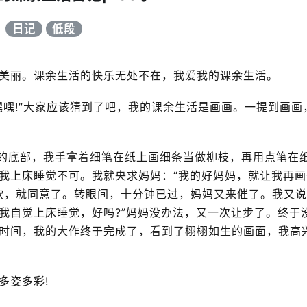
日记
低段
美丽。课余生活的快乐无处不在，我爱我的课余生活。
嘿嘿!”大家应该猜到了吧，我的课余生活是画画。一提到画画
”的底部，我手拿着细笔在纸上画细条当做柳枝，再用点笔在
我上床睡觉不可。我就央求妈妈：“我的好妈妈，就让我再画
心软，就同意了。转眼间，十分钟已过，妈妈又来催了。我又说
我自觉上床睡觉，好吗?”妈妈没办法，又一次让步了。终于
时间，我的大作终于完成了，看到了栩栩如生的画面，我高
多姿多彩!