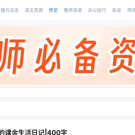
道德与法治
语文资源
作文
教师资源
办公技巧
杂谈
师
的课余生活日记|400字