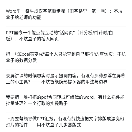
Word里一键生成汉字笔顺步骤（田字格里一笔一画）：不坑
盒子给老师的功能
PPT里嵌一个能点能互动的"活网页"（计分板/倒计时/白
板）：不坑盒子的插入网页
把一张Excel表变成"每个人只能查到自己那行"的查询页：不坑
盒子的数据分发
录屏讲课的时候想实时显示提词内容，有没有那种悬浮在屏幕
上的小工具？——不坑智能隐形提词器的用法与边界
我要把一堆扫描的pdf合同转成可编辑的word，有什么插件能
批量处理？一个行政的实操路子
下周要帮领导做PPT汇报，有没有能快速把文字排版成漂亮幻
灯片的插件——用不坑盒子几步套版式