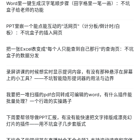
Word里一键生成汉字笔顺步骤（田字格里一笔一画）：不坑
盒子给老师的功能
PPT里嵌一个能点能互动的"活网页"（计分板/倒计时/白
板）：不坑盒子的插入网页
把一张Excel表变成"每个人只能查到自己那行"的查询页：不坑
盒子的数据分发
录屏讲课的时候想实时显示提词内容，有没有那种悬浮在屏幕
上的小工具？——不坑智能隐形提词器的用法与边界
我要把一堆扫描的pdf合同转成可编辑的word，有什么插件能
批量处理？一个行政的实操路子
下周要帮领导做PPT汇报，有没有能快速把文字排版成漂亮幻
灯片的插件——用不坑盒子几步套版式