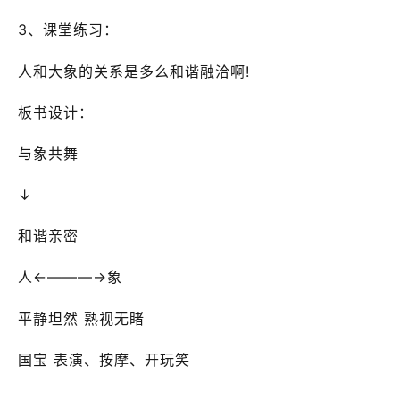
3、课堂练习：
人和大象的关系是多么和谐融洽啊!
板书设计：
与象共舞
↓
和谐亲密
人←———→象
平静坦然 熟视无睹
国宝 表演、按摩、开玩笑