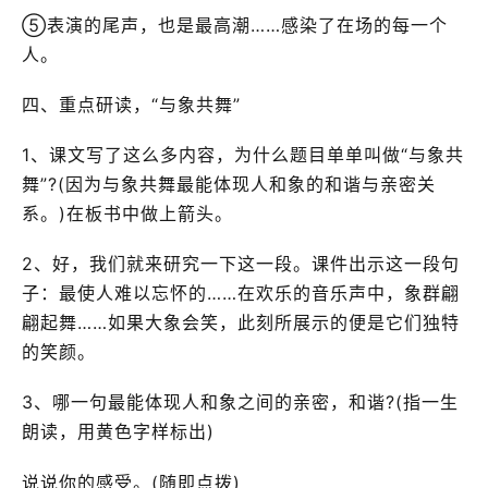
⑤表演的尾声，也是最高潮……感染了在场的每一个
人。
四、重点研读，“与象共舞”
1、课文写了这么多内容，为什么题目单单叫做“与象共
舞”?(因为与象共舞最能体现人和象的和谐与亲密关
系。)在板书中做上箭头。
2、好，我们就来研究一下这一段。课件出示这一段句
子：最使人难以忘怀的……在欢乐的音乐声中，象群翩
翩起舞……如果大象会笑，此刻所展示的便是它们独特
的笑颜。
3、哪一句最能体现人和象之间的亲密，和谐?(指一生
朗读，用黄色字样标出)
说说你的感受。(随即点拨)