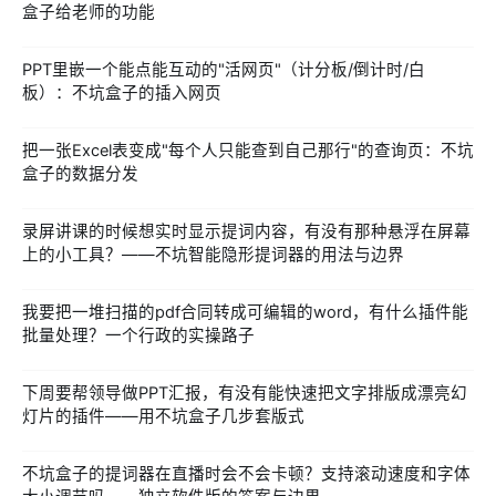
盒子给老师的功能
PPT里嵌一个能点能互动的"活网页"（计分板/倒计时/白
板）：不坑盒子的插入网页
把一张Excel表变成"每个人只能查到自己那行"的查询页：不坑
盒子的数据分发
录屏讲课的时候想实时显示提词内容，有没有那种悬浮在屏幕
上的小工具？——不坑智能隐形提词器的用法与边界
我要把一堆扫描的pdf合同转成可编辑的word，有什么插件能
批量处理？一个行政的实操路子
下周要帮领导做PPT汇报，有没有能快速把文字排版成漂亮幻
灯片的插件——用不坑盒子几步套版式
不坑盒子的提词器在直播时会不会卡顿？支持滚动速度和字体