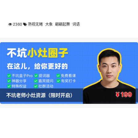
2360
熟视无睹
大象
翩翩起舞
词语
¥ 199
不坑老师小灶资源（限时开启）