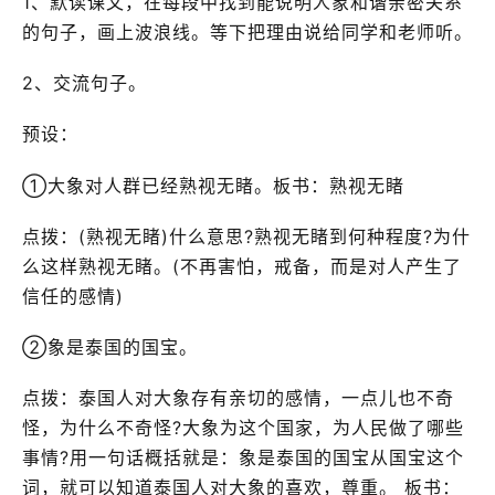
1、默读课文，在每段中找到能说明人象和谐亲密关系
的句子，画上波浪线。等下把理由说给同学和老师听。
2、交流句子。
预设：
①大象对人群已经熟视无睹。板书：熟视无睹
点拨：(熟视无睹)什么意思?熟视无睹到何种程度?为什
么这样熟视无睹。(不再害怕，戒备，而是对人产生了
信任的感情)
②象是泰国的国宝。
点拨：泰国人对大象存有亲切的感情，一点儿也不奇
怪，为什么不奇怪?大象为这个国家，为人民做了哪些
事情?用一句话概括就是：象是泰国的国宝从国宝这个
词，就可以知道泰国人对大象的喜欢，尊重。 板书：