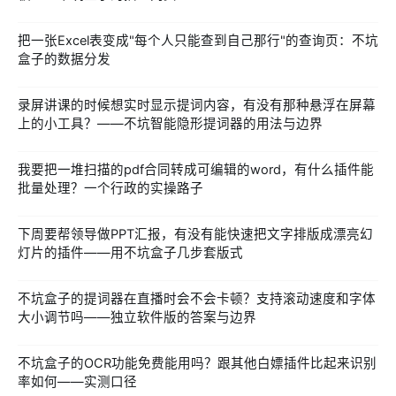
把一张Excel表变成"每个人只能查到自己那行"的查询页：不坑
盒子的数据分发
录屏讲课的时候想实时显示提词内容，有没有那种悬浮在屏幕
上的小工具？——不坑智能隐形提词器的用法与边界
我要把一堆扫描的pdf合同转成可编辑的word，有什么插件能
批量处理？一个行政的实操路子
下周要帮领导做PPT汇报，有没有能快速把文字排版成漂亮幻
灯片的插件——用不坑盒子几步套版式
不坑盒子的提词器在直播时会不会卡顿？支持滚动速度和字体
大小调节吗——独立软件版的答案与边界
不坑盒子的OCR功能免费能用吗？跟其他白嫖插件比起来识别
率如何——实测口径