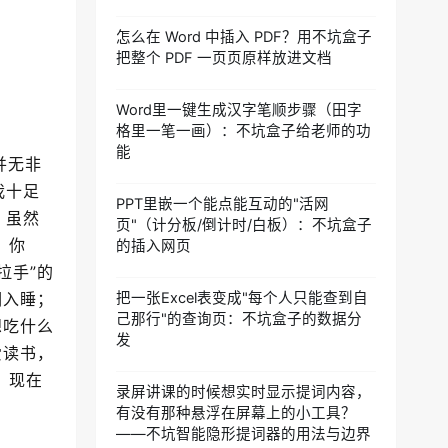
怎么在 Word 中插入 PDF？用不坑盒子
把整个 PDF 一页页原样放进文档
Word里一键生成汉字笔顺步骤（田字
格里一笔一画）：不坑盒子给老师的功
能
并无非
我十足
PPT里嵌一个能点能互动的"活网
，虽然
页"（计分板/倒计时/白板）：不坑盒子
，你
的插入网页
拉手”的
调入睡；
把一张Excel表变成"每个人只能查到自
己那行"的查询页：不坑盒子的数据分
想吃什么
发
爱读书，
，现在
录屏讲课的时候想实时显示提词内容，
有没有那种悬浮在屏幕上的小工具？
——不坑智能隐形提词器的用法与边界