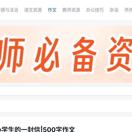
道德与法治
语文资源
作文
教师资源
办公技巧
杂谈
师
学生的一封信|500字作文