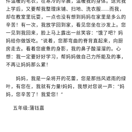
件温暖的毛衣，在寒冷的早晨，温暖我的身体。送完我
上学后，又要帮我整理床铺、扫地、洗衣服……而我，
却在教室里玩耍，一点也没有想到妈妈在家里是多么的
辛苦！有一次，我放学回到家，看见您坐在沙发上。您
一见到我回来，脸上马上露出一丝笑容：“饿了吧？妈
妈给你做饭吃。”说着，您那弯曲的脊背直起来，向厨
房走去。看着您疲惫的身影，我的鼻子酸溜溜的。心
想：我一定要好好学习，帮妈妈做自己力所能及的事，
不再让妈妈那么累！
妈妈，我是一朵将开的花蕾，您是那挡风遮雨的绿
叶，有您在，我就有力量!妈妈，我想对您说一声：“妈
妈，您辛苦了！我爱您！”
五年级:蒲钰嘉