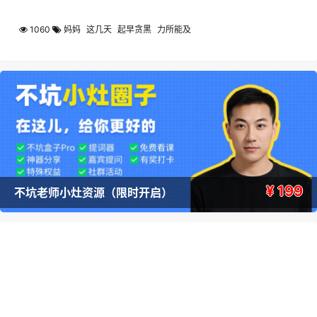
1060
妈妈
这几天
起早贪黑
力所能及
¥ 199
不坑老师小灶资源（限时开启）