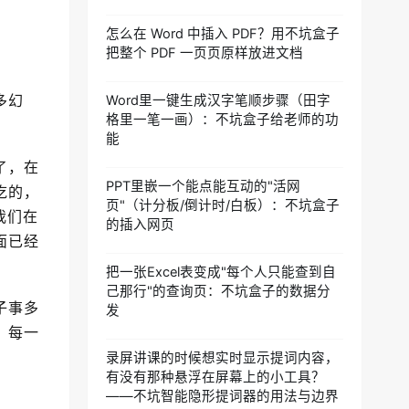
怎么在 Word 中插入 PDF？用不坑盒子
把整个 PDF 一页页原样放进文档
多幻
Word里一键生成汉字笔顺步骤（田字
格里一笔一画）：不坑盒子给老师的功
能
了，在
PPT里嵌一个能点能互动的"活网
吃的，
页"（计分板/倒计时/白板）：不坑盒子
我们在
的插入网页
面已经
把一张Excel表变成"每个人只能查到自
己那行"的查询页：不坑盒子的数据分
子事多
发
，每一
录屏讲课的时候想实时显示提词内容，
有没有那种悬浮在屏幕上的小工具？
——不坑智能隐形提词器的用法与边界