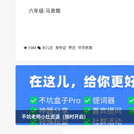
六年级:马恩赐
1584
台儿庄
身份证
枣庄
中华民族
不坑老师小灶资源（限时开启）