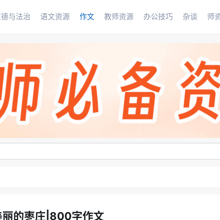
道德与法治
语文资源
作文
教师资源
办公技巧
杂谈
师
丽的枣庄|800字作文