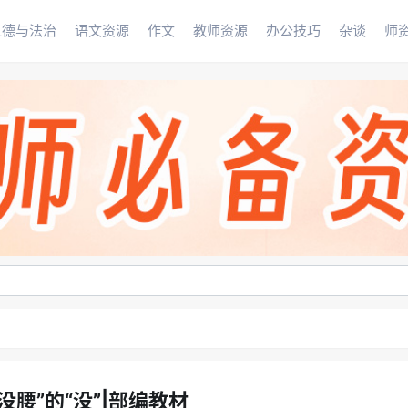
道德与法治
语文资源
作文
教师资源
办公技巧
杂谈
师
没腰”的“没”|部编教材