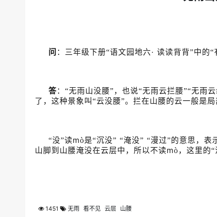
问
：三年级下册“语文园地六·
读读背背”中的“
答
：“无雨山没腰”，也说“无雨云拦腰”“无
了，这种景象叫“云没腰”。拦在山腰的云一般是
m
“没”读
ò是“沉没”
“淹没”
“漫过”的意思，表
m
山脚到山腰淹没在云层中，所以不读
ò，这里的“
1451
无雨
看不见
云层
山腰