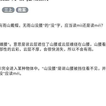
三上
教案
m
m
i
有雨山戴帽，无雨山没腰”的“没”字，应当读
ò还是读
é
？
雨云缠腰”。意思是说云层遮住了山腰或云层缠绕在山腰，山腰
局部性的云彩，云层不厚，会很快消失，所以不会有雨。
示完全进入某种物体中。“山没腰”是说山腰被挡住看不见，
m
i
没”应读
é
。