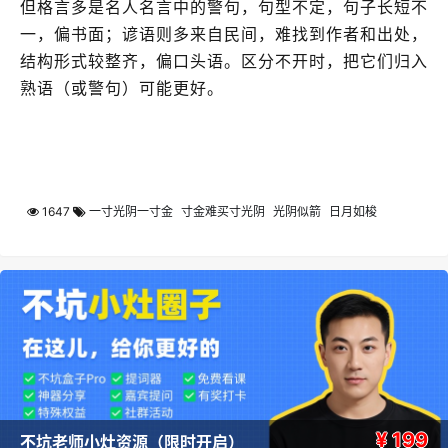
但格言多是名人名言中的警句，句型不定，句子长短不
一，偏书面；谚语则多来自民间，难找到作者和出处，
结构形式较整齐，偏口头语。区分不开时，把它们归入
熟语（或警句）可能更好。
1647
一寸光阴一寸金
寸金难买寸光阴
光阴似箭
日月如梭
¥ 199
不坑老师小灶资源（限时开启）