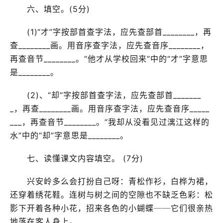
六、填空。(5分)
(1)“才”字按部首查字法，应先查部首________，再
查________画。用音序查字法，应先查音序________，
再查音节________。“他才从学校回来”中的“才”字意思
是________。
(2)、“却”字按部首查字法，应先查部首_______
_，再查________画。用音序查字法，应先查音序_____
___，再查音节________。“我却从没看见过漓江这样的
水”中的“却”字意思是________。
七、读懂课文内容填空。 (7分)
兴安岭多么会打扮自己呀：青松作衫，白桦为裙，
还穿着绣花鞋。连树与树之间的空隙也不缺乏色彩：松
影下开着各种小花，招来各色的小蝴蝶──它们很亲热
地落在客人身上。