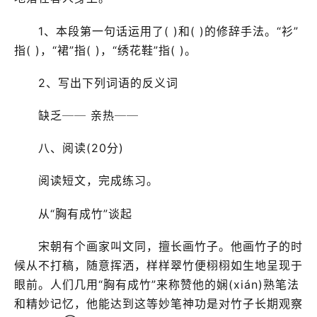
1、本段第一句话运用了( )和( )的修辞手法。“衫”
指( )，“裙”指( )，“绣花鞋”指( )。
2、写出下列词语的反义词
缺乏── 亲热──
八、阅读(20分)
阅读短文，完成练习。
从“胸有成竹”谈起
宋朝有个画家叫文同，擅长画竹子。他画竹子的时
候从不打稿，随意挥洒，样样翠竹便栩栩如生地呈现于
眼前。人们几用“胸有成竹”来称赞他的娴(xián)熟笔法
和精妙记忆，他能达到这等妙笔神功是对竹子长期观察