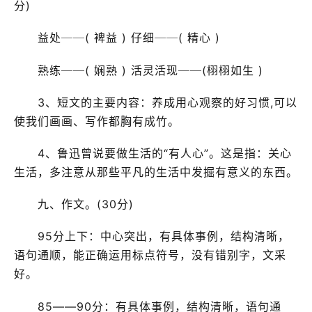
分)
益处──( 裨益 ) 仔细──( 精心 )
熟练──( 娴熟 ) 活灵活现──(栩栩如生 )
3、短文的主要内容：养成用心观察的好习惯,可以
使我们画画、写作都胸有成竹。
4、鲁迅曾说要做生活的“有人心”。这是指：关心
生活，多注意从那些平凡的生活中发掘有意义的东西。
九、作文。(30分)
95分上下：中心突出，有具体事例，结构清晰，
语句通顺，能正确运用标点符号，没有错别字，文采
好。
85——90分：有具体事例，结构清晰，语句通