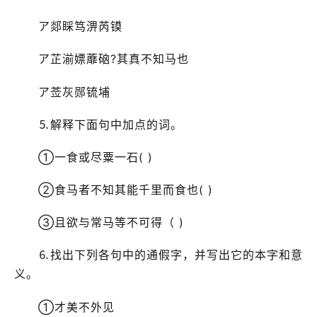
ア郯睬笃淠芮镆
ア芷湔嫖蘼硇?其真不知马也
ア莶灰郧锍埔
⒌解释下面句中加点的词。
①一食或尽粟一石( )
②食马者不知其能千里而食也( )
③且欲与常马等不可得（ )
⒍找出下列各句中的通假字，并写出它的本字和意
义。
①才美不外见