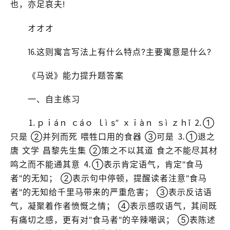
也，亦足哀夫!
オオオ
⒗这则寓言写法上有什么特点?主要寓意是什么?
《马说》能力提升题答案
一、自主练习
⒈ｐｉáｎ ｃáｏ ｌì s” ｘｉàｎ ｓì ｚｈǐ ⒉①
只是 ②并列而死 喂牲口用的食器 ③可是 ⒊①退之
唐 文学 昌黎先生集 ②策之不以其道 食之不能尽其材
鸣之而不能通其意 ⒋①表示肯定语气，肯定"食马
者"的无知； ②表示句中停顿，提醒读者注意"食马
者"的无知给千里马带来的严重危害； ③表示反诘语
气，凝聚着作者愤慨之情； ④表示感叹语气，其间既
有痛切之感，更有对"食马者"的辛辣嘲讽； ⑤表陈述