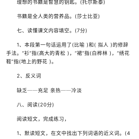
理想的书籍是智慧的钥匙。(托尔斯泰)
书籍是全人类的营养品。(莎士比亚)
七、读懂课文内容填空。(7分)
1、本段第一句话运用了(比喻 )和( 拟人 )的修辞
手法。“衫”指(高大的青松 )，“裙”指(白桦林 )，“绣花
鞋”指(地上的野花 )。
2、反义词
缺乏──充足 亲热──冷淡
八、阅读(20分)
阅读短文，完成练习，
1、默读短文，在文中找出下列词语的近义词。(4