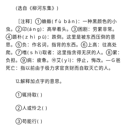
(选自《柳河东集》)
［注释］①蝜蝂(ｆù ｂǎｎ)：一种黑颜色的小
虫。②卬(áｎɡ)：高举着头。③困剧：劳累非常。
④踬朴(ｚｈì ｐū)：跌倒。这里是被东西压倒的意
思。⑤负：作名词，指背的东西。⑥上高：往高处
爬。⑦嗜(ｓｈì)取者：这里指贪得无厌的人。⑧累：
负担。⑨病：疲惫。⑩艾(ｙì)：停止，悔改。—Ｇ爸
死亡：指以前由于极力求官贪财而自取灭亡的人。
⒓解释加点字的意思。
①辄持取( )
②人或怜之( )
③苟能行( )