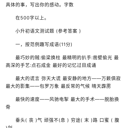
具体的事，写出你的感动。字数
在500字以上。
小升初语文测试题 (参考答案 )
一，按范例趣写成语(11分)
最巧妙的贼:偷梁换柱 最精明的扒手:凿壁偷光 最
高深的手艺:点石成金 最好的记忆过目成诵
最大的谎言 弥天大谎 最安静的地方——万簌俱寂
最大的影集——包罗万象 最反常的气候 晴天霹雳
最快的速度——风驰电掣 最大的手术——脱胎换
骨
垂头( 丧 )气 顽强不(息 ) 穷途( 末 )路 口蜜 ( 腹
)剑