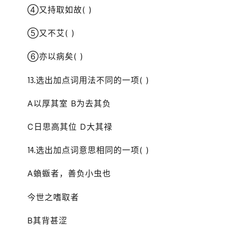
④又持取如故( )
⑤又不艾( )
⑥亦以病矣( )
⒔选出加点词用法不同的一项( )
A以厚其室 B为去其负
C日思高其位 D大其禄
⒕选出加点词意思相同的一项( )
A蝜蝂者，善负小虫也
今世之嗜取者
B其背甚涩