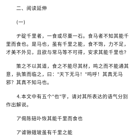
二、阅读延伸
(一)
ヂ碇千里者，一食或尽粟一石。食马者不知其能千
里而食也。是马也，虽有千里之能，食不饱，力不足，
才美不外见，且欲与常马等不可得，安求其能千里也?
策之不以其道，食之不能尽其材，鸣之而不能通其
意，执策而临之，曰："天下无马！"呜呼！其真无马
邪？其真不知马也。
⒋本文中有五个"也"字，请对其所表达的语气分别
作出解说。
ア偈陈碚卟恢其能千里而食也
ア谑锹硪玻虽有千里之能