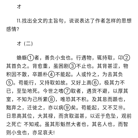
オ
⒒找出全文的主旨句，说说表达了作者怎样的思想
感情?
オ (二)
蝜蝂①者，善负小虫也。行遇物，辄持取，卬②
其首负之。背愈重，虽困剧③不止也。其背甚涩，物
积因不散，卒踬朴④不能起。人或怜之，为去其负
⑤。苟能行，又持取如故。又好上高⑥，极其力不
已，至坠地死。今世之嗜⑦取者，遇货不避，以厚其
室，不知为己所累⑧，唯恐其不积。及其怠而踬也，
黜弃之，迁徙之，亦以病⑨矣。苟能起，又不艾⑩。
日思高其位，大其禄，而贪取滋甚，以近于危坠，观前
之死亡 不知戒。虽其形魁然大者也，其名人也，而智
则小虫也，亦足哀夫!