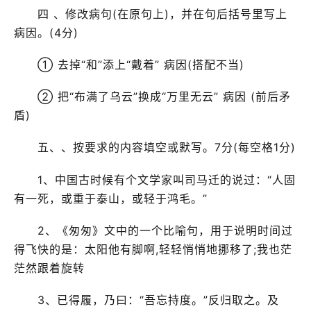
四 、修改病句(在原句上)，并在句后括号里写上
病因。(4分)
① 去掉“和”添上“戴着” 病因(搭配不当)
② 把“布满了乌云”换成“万里无云” 病因 (前后矛
盾)
五、、按要求的内容填空或默写。7分(每空格1分)
1、中国古时候有个文学家叫司马迁的说过：“人固
有一死，或重于泰山，或轻于鸿毛。”
2、《匆匆》文中的一个比喻句，用于说明时间过
得飞快的是：太阳他有脚啊,轻轻悄悄地挪移了;我也茫
茫然跟着旋转
3、已得履，乃曰：“吾忘持度。”反归取之。及