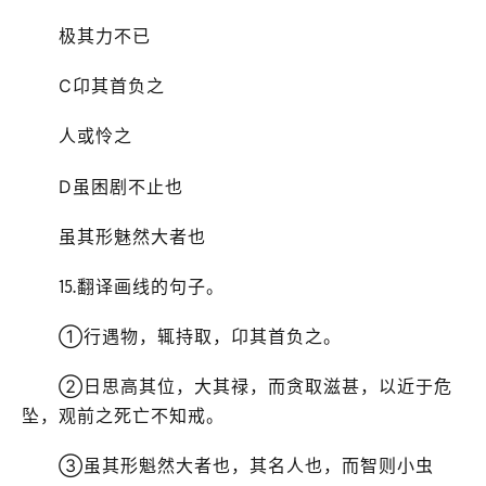
极其力不已
C卬其首负之
人或怜之
D虽困剧不止也
虽其形魅然大者也
⒖翻译画线的句子。
①行遇物，辄持取，卬其首负之。
②日思高其位，大其禄，而贪取滋甚，以近于危
坠，观前之死亡不知戒。
③虽其形魁然大者也，其名人也，而智则小虫