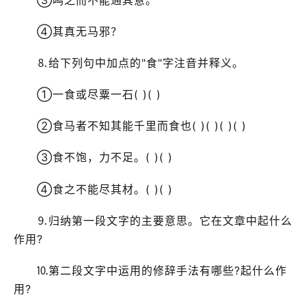
④其真无马邪？
⒏给下列句中加点的"食"字注音并释义。
①一食或尽粟一石( )( )
②食马者不知其能千里而食也( )( )( )( )
③食不饱，力不足。( )( )
④食之不能尽其材。( )( )
⒐归纳第一段文字的主要意思。它在文章中起什么
作用?
⒑第二段文字中运用的修辞手法有哪些?起什么作
用?