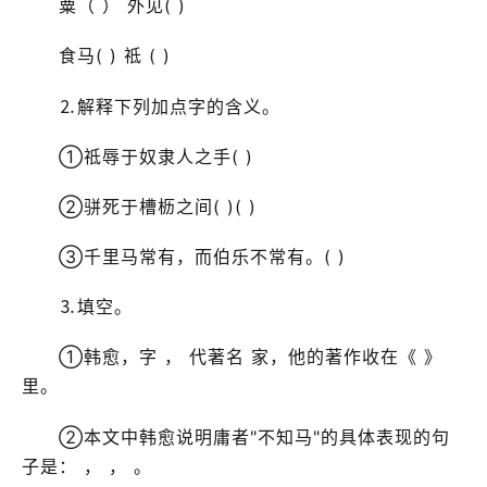
粟（ ） 外见( )
食马( ) 祗 ( )
⒉解释下列加点字的含义。
①祗辱于奴隶人之手( )
②骈死于槽枥之间( )( )
③千里马常有，而伯乐不常有。( )
⒊填空。
①韩愈，字 ， 代著名 家，他的著作收在《 》
里。
②本文中韩愈说明庸者"不知马"的具体表现的句
子是： ， ， 。