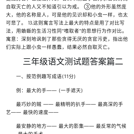
自取灭亡的人又不知道引以为戒。 ③他的外形虽然庞
大，他的名称是人，可是他的见识却和小虫一样，也太
可悲了。 ⒔这则寓言写法上最大的特点是用了对比写
法，用蝜蝂的生活习性同"嗜取者"的思想行为作对比。
寓意：深刻地讽刺了那些贪得无厌的贪官污吏，指出他
们实际上跟小虫一样愚蠢，结果必然自取灭亡。
三年级语文测试题答案篇二
一、按范例趣写成语(11分)
例：最大的手—— (一手遮天)
最巧妙的贼 —— 最精明的扒手—— 最高深的手
艺—— 最快的速度——
最安静的地方—— 最大的影集—— 最反常的气候
—— 最大的手术——