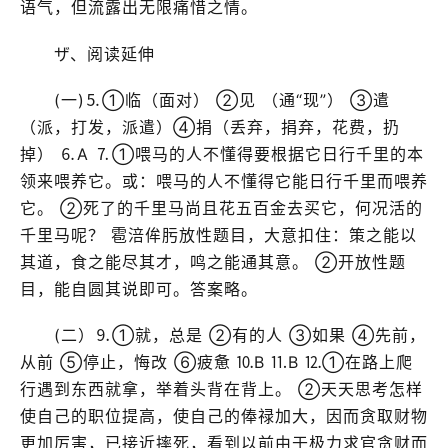
语气，但流露出无限痛惜之情。
ザ、阅读延伸
(一)⒌①临（面对） ②见 （通“现”） ③遣
（派，打发，派遣）④捐（丢弃，捐弃，花费，扔
掉） ⒍A ⒎①喂马的人不懂得要根据它日行千里的本
领来喂养它。或：喂马的人不懂得它能日行千里而喂养
它。 ②死了的千里马尚且花五百金去买它，何况活的
千里马呢？ 雹涪侔肟放性题目，大意扣住：策之能以
其道，食之能尽其才，鸣之能通其意。 ②开放性题
目，能自圆其说即可。答案略。
(二）⒐①就，总是 ②有的人 ③如果 ④先前，
从前 ⑤停止，悔改 ⑥疲惫 ⒑B ⒒B ⒓①在路上爬
行遇到东西就拿，举着头背在背上。 ②天天思考怎样
使自己的职位提高，使自己的俸禄加大，因而贪取财物
更加厉害，已接近摔死，看到以前由于极力求官贪财而