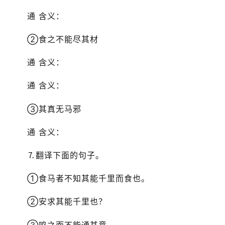
通 含义：
②食之不能尽其材
通 含义：
通 含义：
③其真无马邪
通 含义：
⒎翻译下面的句子。
①食马者不知其能千里而食也。
②安求其能千里也？
③鸣之而不能通其意。