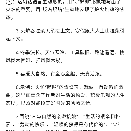
③：这句话语言生动形象，用“守护神”形象地写出了
火炉的重要，用“眨着眼睛”生动地表现了炉火跳动的情
态。
3.火炉吞吃柴火承接上文，寒假跟大人上山拉柴引
起下文。
4.冬季漫长、天气寒冷、工具破旧、路途遥远、找
风倒木困难、扛风倒木累。
5.喜爱大自然、有童心童趣、天真活泼。
6.示例：火炉“噼啪”的燃烧声，就像一首动听的歌
曲，这里面蕴含了作者对生活的热爱，积极乐观的人生
态度，以及对那段美好时光的感激之情。
7.围绕“人与自然的亲密接触”、“生活的艰辛和朴
素”、“劳动的快乐”、“温暖的获得是有代价的”、“少年