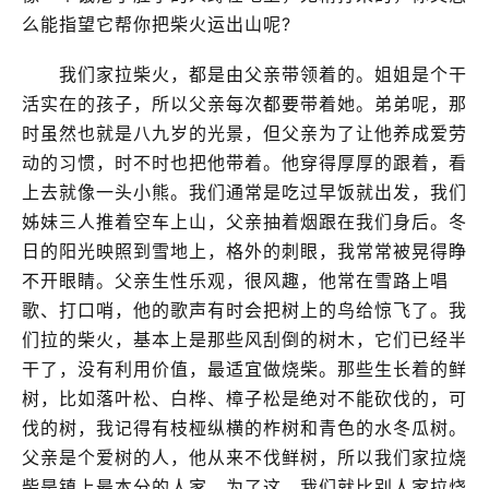
么能指望它帮你把柴火运出山呢?
我们家拉柴火，都是由父亲带领着的。姐姐是个干
活实在的孩子，所以父亲每次都要带着她。弟弟呢，那
时虽然也就是八九岁的光景，但父亲为了让他养成爱劳
动的习惯，时不时也把他带着。他穿得厚厚的跟着，看
上去就像一头小熊。我们通常是吃过早饭就出发，我们
姊妹三人推着空车上山，父亲抽着烟跟在我们身后。冬
日的阳光映照到雪地上，格外的刺眼，我常常被晃得睁
不开眼睛。父亲生性乐观，很风趣，他常在雪路上唱
歌、打口哨，他的歌声有时会把树上的鸟给惊飞了。我
们拉的柴火，基本上是那些风刮倒的树木，它们已经半
干了，没有利用价值，最适宜做烧柴。那些生长着的鲜
树，比如落叶松、白桦、樟子松是绝对不能砍伐的，可
伐的树，我记得有枝桠纵横的柞树和青色的水冬瓜树。
父亲是个爱树的人，他从来不伐鲜树，所以我们家拉烧
柴是镇上最本分的人家。为了这，我们就比别人家拉烧