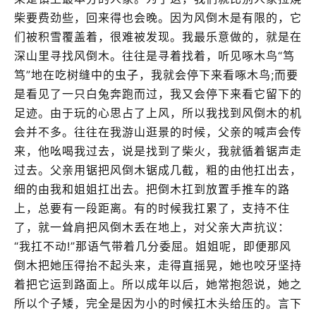
柴要费劲些，回来得也会晚。因为风倒木是有限的，它
们被积雪覆盖着，很难被发现。我最乐意做的，就是在
深山里寻找风倒木。往往是寻着找着，听见啄木鸟“笃
笃”地在吃树缝中的虫子，我就会停下来看啄木鸟;而要
是看见了一只白兔奔跑而过，我又会停下来看它留下的
足迹。由于玩的心思占了上风，所以我找到风倒木的机
会并不多。往往在我游山逛景的时候，父亲的喊声会传
来，他吆喝我过去，说是找到了柴火，我就循着锯声走
过去。父亲用锯把风倒木锯成几截，粗的由他扛出去，
细的由我和姐姐扛出去。把倒木扛到放置手推车的路
上，总要有一段距离。有的时候我扛累了，支持不住
了，就一耸肩把风倒木丢在地上，对父亲大声抗议：
“我扛不动!”那语气带着几分委屈。姐姐呢，即便那风
倒木把她压得抬不起头来，走得直摇晃，她也咬牙坚持
着把它运到路面上。所以成年以后，她常抱怨说，她之
所以个子矮，完全是因为小的时候扛木头给压的。言下