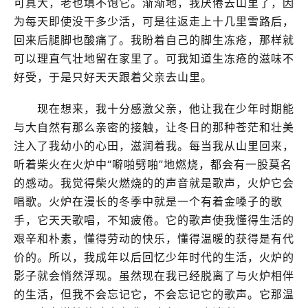
可真大，老也填不饱它。渐渐地，我厌倦去山里了，因
为每天即使没干多少活，可是往返走上十几里雪路后，
回来后腿脚也酸痛了。我盼着自己的脚生冻疮，那样就
可以理直气壮地留在家里了。可我知道生冻疮的滋味不
好受，于是只好天天跟着父亲去山里。
现在想来，我十分感激父亲，他让我在少年时期能
与大自然有那么亲密的接触，让冬日的那种苍茫和壮美
注入了我幼小的心田，滋润着我。每当我从山里回来，
听着柴火在火炉中“噼啪劈啪”地燃烧，都会有一股莫名
的感动。我觉得柴火燃烧的的声音就是歌声，火炉它会
唱歌。火炉在漫长的冬季中就是一个有着金嗓子的歌
手，它天天歌唱，不知疲倦。它的歌声使我懂得生活的
艰辛和朴素，懂得劳动的快乐，懂得温暖的获得是有代
价的。所以，我成年以后回忆少年时代的生活，火炉的
影子就会悄然浮现。虽然现在我已经脱离了与火炉相伴
的生活，但我不会忘记它，不会忘记它的歌声。它那温