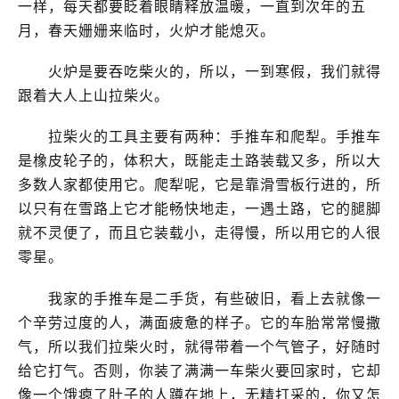
一样，每天都要眨着眼睛释放温暖，一直到次年的五
月，春天姗姗来临时，火炉才能熄灭。
火炉是要吞吃柴火的，所以，一到寒假，我们就得
跟着大人上山拉柴火。
拉柴火的工具主要有两种：手推车和爬犁。手推车
是橡皮轮子的，体积大，既能走土路装载又多，所以大
多数人家都使用它。爬犁呢，它是靠滑雪板行进的，所
以只有在雪路上它才能畅快地走，一遇土路，它的腿脚
就不灵便了，而且它装载小，走得慢，所以用它的人很
零星。
我家的手推车是二手货，有些破旧，看上去就像一
个辛劳过度的人，满面疲惫的样子。它的车胎常常慢撒
气，所以我们拉柴火时，就得带着一个气管子，好随时
给它打气。否则，你装了满满一车柴火要回家时，它却
像一个饿瘪了肚子的人蹲在地上，无精打采的，你又怎