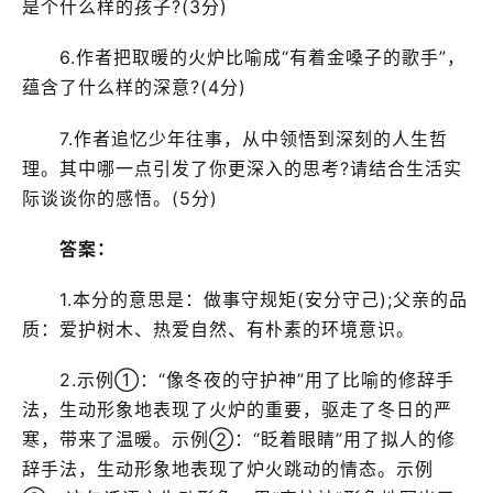
是个什么样的孩子?(3分)
6.作者把取暖的火炉比喻成“有着金嗓子的歌手”，
蕴含了什么样的深意?(4分)
7.作者追忆少年往事，从中领悟到深刻的人生哲
理。其中哪一点引发了你更深入的思考?请结合生活实
际谈谈你的感悟。(5分)
答案：
1.本分的意思是：做事守规矩(安分守己);父亲的品
质：爱护树木、热爱自然、有朴素的环境意识。
2.示例①：“像冬夜的守护神”用了比喻的修辞手
法，生动形象地表现了火炉的重要，驱走了冬日的严
寒，带来了温暖。示例②：“眨着眼睛”用了拟人的修
辞手法，生动形象地表现了炉火跳动的情态。示例