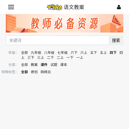
语文教案
搜索
年级：
全部
九年级
八年级
七年级
六下
六上
五下
五上
四下
四
上
三下
三上
二下
二上
一下
一上
分类：
全部
教案
课件
试题
课本
特殊标签：
全部
原创
网络云