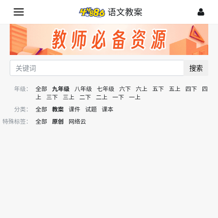
语文教案
搜索
年级：
全部
九年级
八年级
七年级
六下
六上
五下
五上
四下
四
上
三下
三上
二下
二上
一下
一上
分类：
全部
教案
课件
试题
课本
特殊标签：
全部
原创
网络云