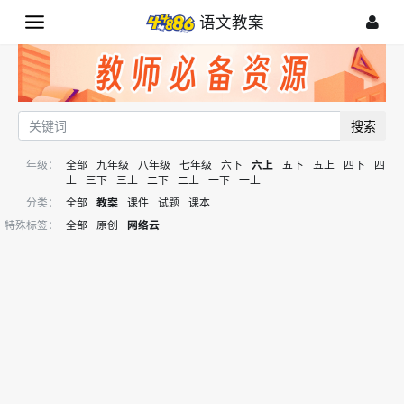
语文教案
搜索
年级：
全部
九年级
八年级
七年级
六下
六上
五下
五上
四下
四
上
三下
三上
二下
二上
一下
一上
分类：
全部
教案
课件
试题
课本
特殊标签：
全部
原创
网络云