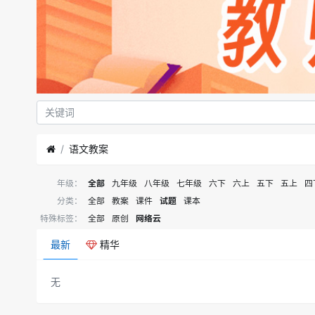
语文教案
年级：
全部
九年级
八年级
七年级
六下
六上
五下
五上
四
分类：
全部
教案
课件
试题
课本
特殊标签：
全部
原创
网络云
最新
精华
无