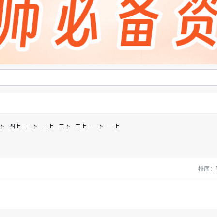
下
四上
三下
三上
二下
二上
一下
一上
排序：