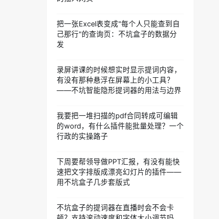
把一张Excel表变成"每个人只能查到自
己那行"的查询页：不坑盒子的数据分
发
录屏讲课的时候想实时显示提词内容，
有没有那种悬浮在屏幕上的小工具？
——不坑智能隐形提词器的用法与边界
我要把一堆扫描的pdf合同转成可编辑
的word，有什么插件能批量处理？一个
行政的实操路子
下周要帮领导做PPT汇报，有没有能快
速把文字排版成漂亮幻灯片的插件——
用不坑盒子几步套版式
不坑盒子的提词器在直播时会不会卡
顿？支持滚动速度和字体大小调节吗