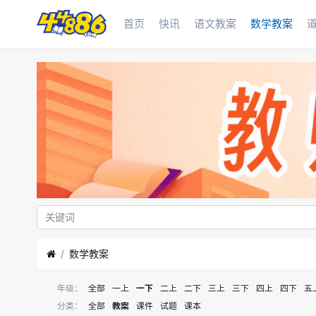
首页
快讯
语文教案
数学教案
数学教案
年级：
全部
一上
一下
二上
二下
三上
三下
四上
四下
五
分类：
全部
教案
课件
试题
课本