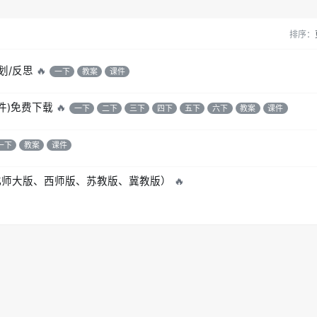
排序：
划/反思
🔥
一下
教案
课件
件)免费下载
🔥
一下
二下
三下
四下
五下
六下
教案
课件
一下
教案
课件
、北师大版、西师版、苏教版、冀教版）
🔥