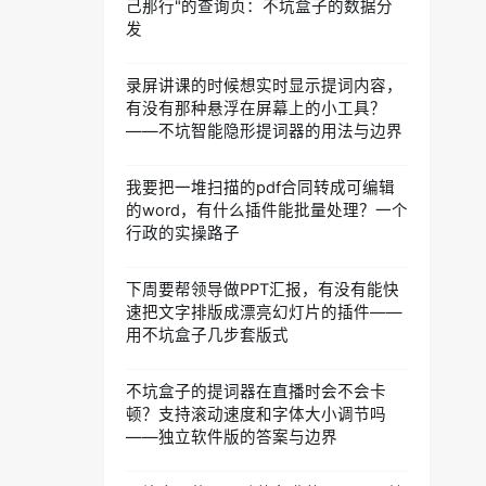
己那行"的查询页：不坑盒子的数据分
发
录屏讲课的时候想实时显示提词内容，
有没有那种悬浮在屏幕上的小工具？
——不坑智能隐形提词器的用法与边界
我要把一堆扫描的pdf合同转成可编辑
的word，有什么插件能批量处理？一个
行政的实操路子
下周要帮领导做PPT汇报，有没有能快
速把文字排版成漂亮幻灯片的插件——
用不坑盒子几步套版式
不坑盒子的提词器在直播时会不会卡
顿？支持滚动速度和字体大小调节吗
——独立软件版的答案与边界