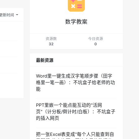
更新时间
数学教案
资源数
今日资源
32
0
最新资源
Word里一键生成汉字笔顺步骤（田字
格里一笔一画）：不坑盒子给老师的功
能
PPT里嵌一个能点能互动的"活网
页"（计分板/倒计时/白板）：不坑盒子
的插入网页
把一张Excel表变成"每个人只能查到自