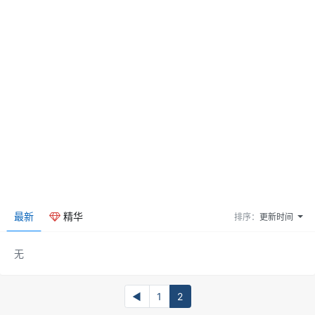
最新
精华
排序：
更新时间
无
◀
1
2