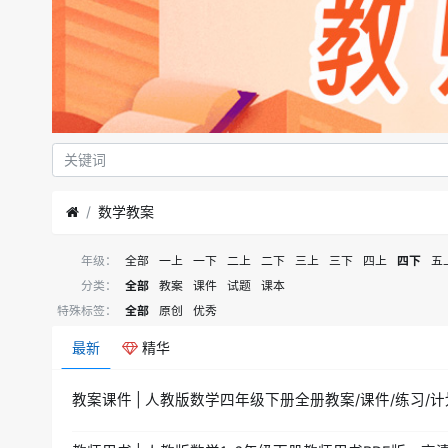
数学教案
年级：
全部
一上
一下
二上
二下
三上
三下
四上
四下
五
分类：
全部
教案
课件
试题
课本
特殊标签：
全部
原创
优秀
最新
精华
教案课件 | 人教版数学四年级下册全册教案/课件/练习/计