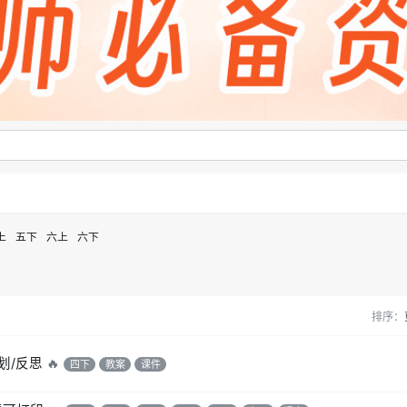
上
五下
六上
六下
排序：
划/反思
🔥
四下
教案
课件