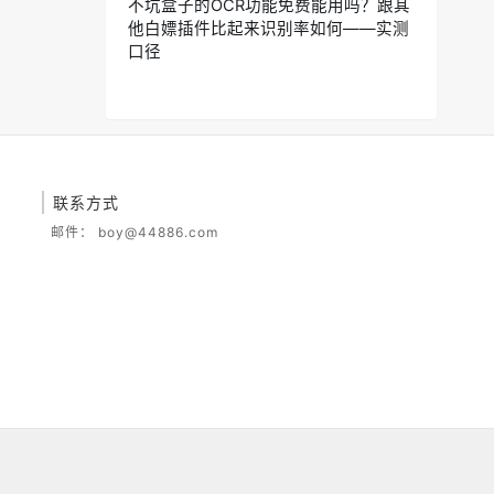
不坑盒子的OCR功能免费能用吗？跟其
他白嫖插件比起来识别率如何——实测
口径
联系方式
邮件：
boy@44886.com