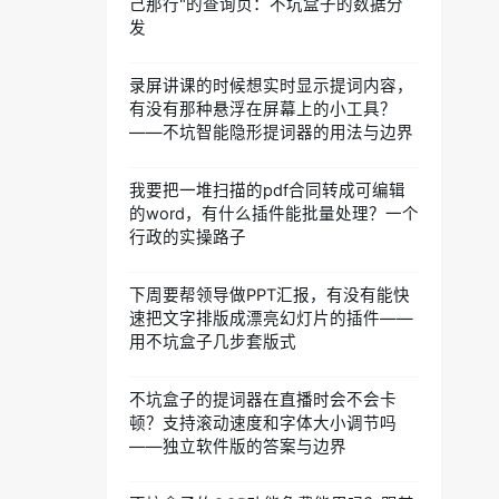
己那行"的查询页：不坑盒子的数据分
发
录屏讲课的时候想实时显示提词内容，
有没有那种悬浮在屏幕上的小工具？
——不坑智能隐形提词器的用法与边界
我要把一堆扫描的pdf合同转成可编辑
的word，有什么插件能批量处理？一个
行政的实操路子
下周要帮领导做PPT汇报，有没有能快
速把文字排版成漂亮幻灯片的插件——
用不坑盒子几步套版式
不坑盒子的提词器在直播时会不会卡
顿？支持滚动速度和字体大小调节吗
——独立软件版的答案与边界