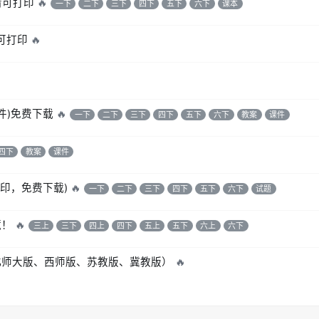
清可打印
🔥
一下
二下
三下
四下
五下
六下
课本
，可打印
🔥
件)免费下载
🔥
一下
二下
三下
四下
五下
六下
教案
课件
四下
教案
课件
打印，免费下载)
🔥
一下
二下
三下
四下
五下
六下
试题
藏！
🔥
三上
三下
四上
四下
五上
五下
六上
六下
、北师大版、西师版、苏教版、冀教版）
🔥