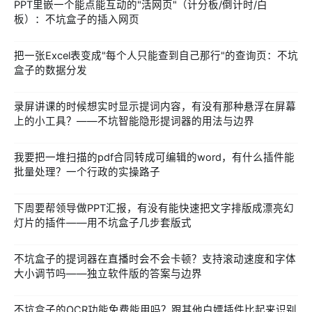
PPT里嵌一个能点能互动的"活网页"（计分板/倒计时/白
板）：不坑盒子的插入网页
把一张Excel表变成"每个人只能查到自己那行"的查询页：不坑
盒子的数据分发
录屏讲课的时候想实时显示提词内容，有没有那种悬浮在屏幕
上的小工具？——不坑智能隐形提词器的用法与边界
我要把一堆扫描的pdf合同转成可编辑的word，有什么插件能
批量处理？一个行政的实操路子
下周要帮领导做PPT汇报，有没有能快速把文字排版成漂亮幻
灯片的插件——用不坑盒子几步套版式
不坑盒子的提词器在直播时会不会卡顿？支持滚动速度和字体
大小调节吗——独立软件版的答案与边界
不坑盒子的OCR功能免费能用吗？跟其他白嫖插件比起来识别