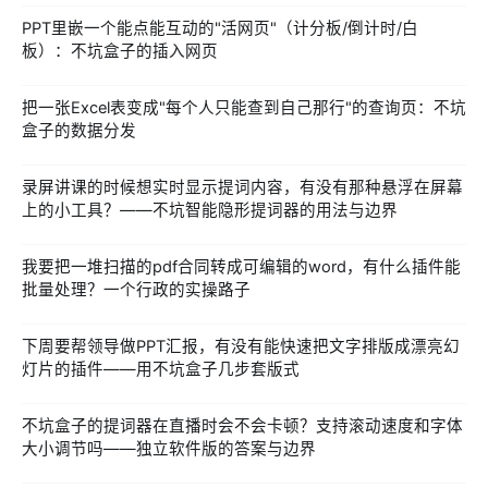
PPT里嵌一个能点能互动的"活网页"（计分板/倒计时/白
板）：不坑盒子的插入网页
把一张Excel表变成"每个人只能查到自己那行"的查询页：不坑
盒子的数据分发
录屏讲课的时候想实时显示提词内容，有没有那种悬浮在屏幕
上的小工具？——不坑智能隐形提词器的用法与边界
我要把一堆扫描的pdf合同转成可编辑的word，有什么插件能
批量处理？一个行政的实操路子
下周要帮领导做PPT汇报，有没有能快速把文字排版成漂亮幻
灯片的插件——用不坑盒子几步套版式
不坑盒子的提词器在直播时会不会卡顿？支持滚动速度和字体
大小调节吗——独立软件版的答案与边界