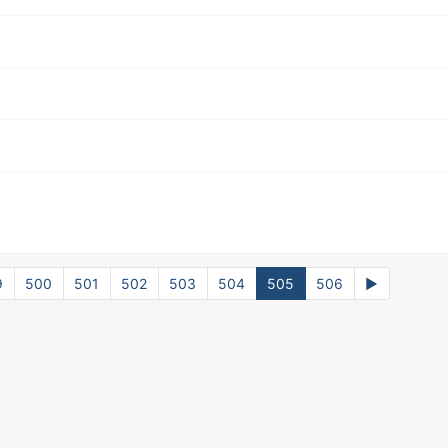
9
500
501
502
503
504
505
506
▶