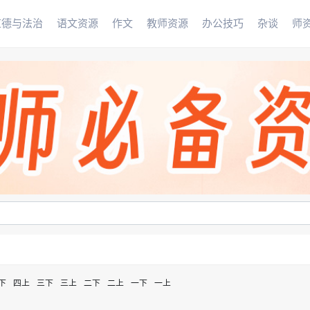
道德与法治
语文资源
作文
教师资源
办公技巧
杂谈
师
下
四上
三下
三上
二下
二上
一下
一上