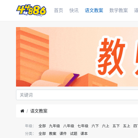
首页
快讯
语文教案
数学教案
语文教案
年级：
全部
九年级
八年级
七年级
六下
六上
五下
五上
四
分类：
全部
教案
课件
试题
课本